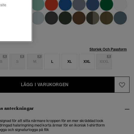
site
Storlek Och Passform
S
S
M
L
XL
XXL
XXXL
LÄGG I VARUKORGEN
s anteckningar
designad för att sitta närmare kroppen för en mer skräddad look
ringad halsringning med korta ärmar för en ikonisk t-shirtform
gga och signaturlogga på flik