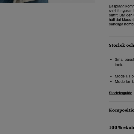
Basplagg komme
shirt fungerar 
outfit. Bär de
håll det klassi
oändliga kombi
Storlek oc
Smal pass
look.
Modell:
Höj
Modellen b
Storleksguide
Kompositio
100 % ekol