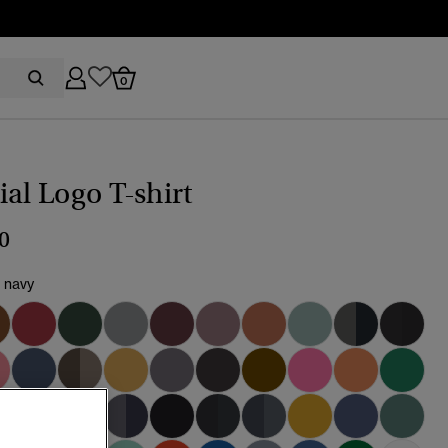
0
ial Logo T-shirt
0
e navy
vald