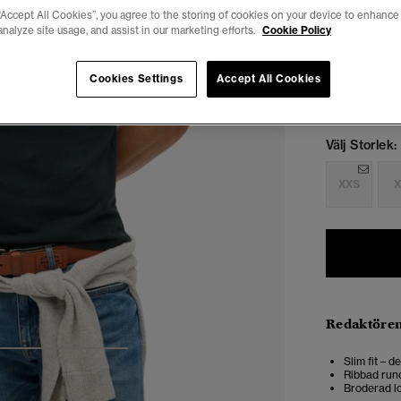
“Accept All Cookies”, you agree to the storing of cookies on your device to enhance 
analyze site usage, and assist in our marketing efforts.
Cookie Policy
Cookies Settings
Accept All Cookies
Välj Storlek:
XXS
X
Redaktören
4
5
6
7
Slim fit – 
Ribbad rund
Broderad lo