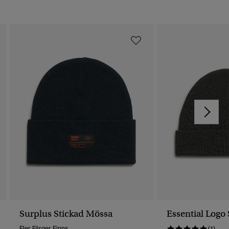
Surplus Stickad Mössa
Essential Logo
Fler Färger Finns
(1)