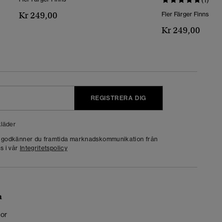
Kr 249,00
Fler Färger Finns
Kr 249,00
REGISTRERA DIG
läder
g godkänner du framtida marknadskommunikation från
s i vår
Integritetspolicy
n
kor