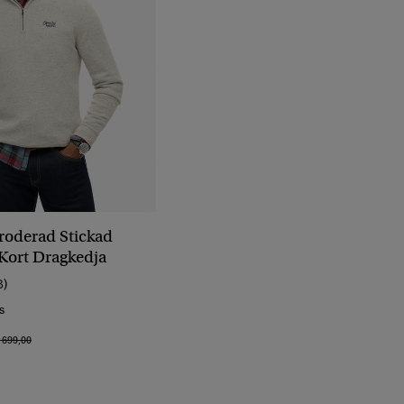
Broderad Stickad
Kort Dragkedja
8)
s
is Reducerat Från
Till
 699,00