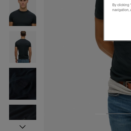
By clicking 
navigation, 
1
2
3