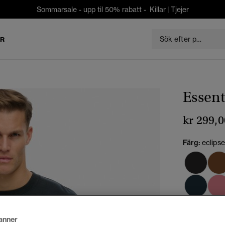
Sommarsale - upp til 50% rabatt -
Killar
|
Tjejer
ER
Essent
kr 299,0
Färg:
eclips
anner