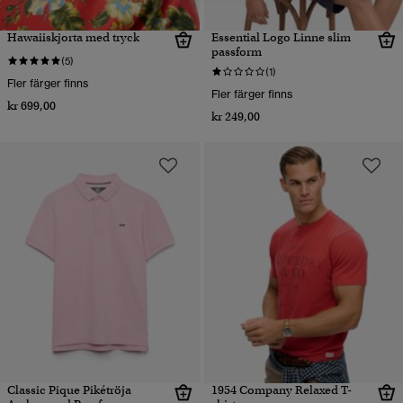
Hawaiiskjorta med tryck
Essential Logo Linne slim
passform
(5)
(1)
Fler färger finns
Fler färger finns
kr 699,00
kr 249,00
Classic Pique Pikétröja
1954 Company Relaxed T-