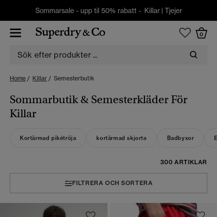
Sommarsale - upp til 50% rabatt -
Killar
|
Tjejer
0
Home
Killar
Semesterbutik
Sommarbutik & Semesterkläder För
Killar
Kortärmad pikétröja
kortärmad skjorta
Badbyxor
E
300 ARTIKLAR
FILTRERA OCH SORTERA