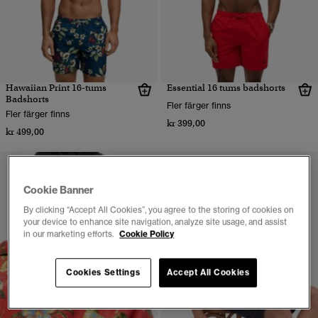
Hawaiian Print 16-tums
Essential 16 tums badshorts
Badshorts
Fler färger finns
Fler färger finns
kr 399,00
kr 499,00
Cookie Banner
By clicking “Accept All Cookies”, you agree to the storing of cookies on
your device to enhance site navigation, analyze site usage, and assist
in our marketing efforts.
Cookie Policy
Cookies Settings
Accept All Cookies