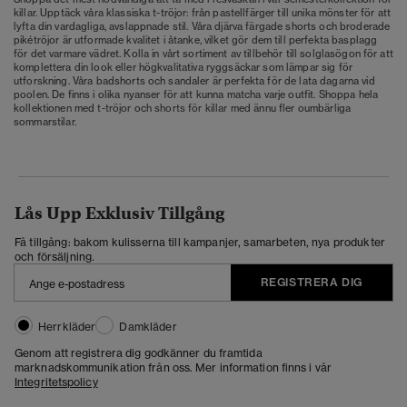
killar. Upptäck våra klassiska t-tröjor: från pastellfärger till unika mönster för att
lyfta din vardagliga, avslappnade stil. Våra djärva färgade shorts och broderade
pikétröjor är utformade kvalitet i åtanke, vilket gör dem till perfekta basplagg
för det varmare vädret. Kolla in vårt sortiment av tillbehör till solglasögon för att
komplettera din look eller högkvalitativa ryggsäckar som lämpar sig för
utforskning. Våra badshorts och sandaler är perfekta för de lata dagarna vid
poolen. De finns i olika nyanser för att kunna matcha varje outfit. Shoppa hela
kollektionen med
t-tröjor
och
shorts för killar
med ännu fler oumbärliga
sommarstilar.
Lås Upp Exklusiv Tillgång
Få tillgång: bakom kulisserna till kampanjer, samarbeten, nya produkter
och försäljning.
REGISTRERA DIG
Herrkläder
Damkläder
Genom att registrera dig godkänner du framtida
marknadskommunikation från oss. Mer information finns i vår
Integritetspolicy