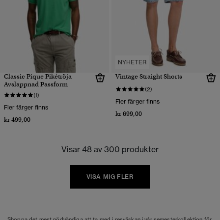
NYHETER
Classic Pique Pikétröja
Vintage Straight Shorts
Avslappnad Passform
(2)
(1)
Fler färger finns
Fler färger finns
kr 699,00
kr 499,00
Visar 48 av 300 produkter
VISA MIG FLER
Shoppa det mest nödvändiga att ta med i resväskan i vår semesterkollektion för