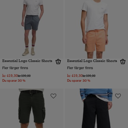
Essential Logo Classic Shorts
Essential Logo Classic Shorts
Fler färger finns
Fler färger finns
kr 419,30
kr 419,30
Pris reducerat från
till
Pris reducerat från
till
kr 599,00
kr 599,00
Du sparar 30 %
Du sparar 30 %