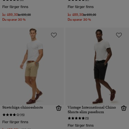
Fler färger finns
Fler färger finns
kr 489,30
kr 489,30
Pris reducerat från
till
Pris reducerat från
till
kr 699,00
kr 699,00
Du sparar 30 %
Du sparar 30 %
Stretchiga chinosshorts
Vintage International Chino
Shorts slim passform
(15)
(5)
Fler färger finns
Fler färger finns