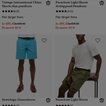
Vintage International Chino
Parachute Light Shorts
Shorts slim passform
Avslappnad Passform
(5)
(3)
Fler färger finns
Fler färger finns
kr 489,30
kr 489,30
Pris reducerat från
till
Pris reducerat från
till
kr 699,00
kr 699,00
Du sparar 30 %
Du sparar 30 %
Stretchiga chinosshorts
Parachute Light Shorts
(8)
(2)