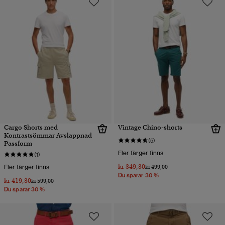
Cargo Shorts med
Vintage Chino-shorts
Kontrastsömmar Avslappnad
(5)
Passform
Fler färger finns
(1)
kr 349,30
Pris reducerat från
till
Fler färger finns
kr 499,00
Du sparar 30 %
kr 419,30
Pris reducerat från
till
kr 599,00
Du sparar 30 %