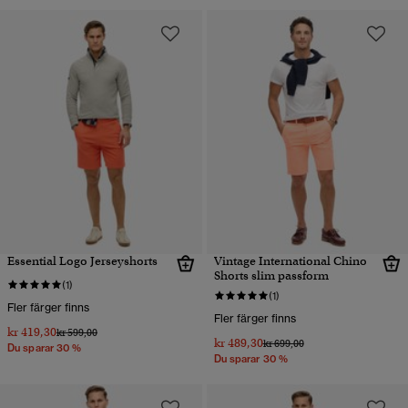
Essential Logo Jerseyshorts
Vintage International Chino
Shorts slim passform
(1)
(1)
Fler färger finns
Fler färger finns
kr 419,30
Pris reducerat från
till
kr 599,00
kr 489,30
Pris reducerat från
till
kr 699,00
Du sparar 30 %
Du sparar 30 %