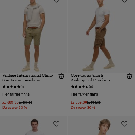
Vintage International Chino
Core Cargo Shorts
Shorts slim passform
Avslappnad Passform
(5)
(5)
Fler färger finns
Fler färger finns
kr 489,30
kr 559,30
Pris reducerat från
till
Pris reducerat från
till
kr 699,00
kr 799,00
Du sparar 30 %
Du sparar 30 %