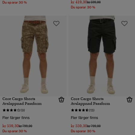
kr 419,30
Pris reducerat från
till
kr 599,00
Du sparar 30 %
Du sparar 30 %
Core Cargo Shorts
Core Cargo Shorts
Avslappnad Passform
Avslappnad Passform
(9)
(13)
Fler färger finns
Fler färger finns
kr 559,30
kr 559,30
Pris reducerat från
till
Pris reducerat från
till
kr 799,00
kr 799,00
Du sparar 30 %
Du sparar 30 %