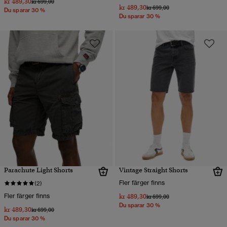
kr 489,30
Pris reducerat från
till
kr 699,00
kr 489,30
Pris reducerat från
till
kr 699,00
Du sparar 30 %
Du sparar 30 %
Parachute Light Shorts
Vintage Straight Shorts
Fler färger finns
(2)
Fler färger finns
kr 489,30
Pris reducerat från
till
kr 699,00
Du sparar 30 %
kr 489,30
Pris reducerat från
till
kr 699,00
Du sparar 30 %