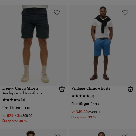
Heavy Cargo Shorts
Vintage Chino-shorts
Avslappnad Passform
(4)
(8)
Fler färger finns
Fler färger finns
kr 349,30
Pris reducerat från
till
kr 499,00
kr 629,30
Pris reducerat från
till
kr 899,00
Du sparar 30 %
Du sparar 30 %