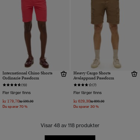
International Chino Shorts
Heavy Cargo Shorts
Ordinarie Passform
Avslappnad Passform
(19)
(7)
Fler färger finns
Fler färger finns
kr 179,70
kr 629,30
Pris reducerat från
till
Pris reducerat från
till
kr 599,00
kr 899,00
Du sparar 70 %
Du sparar 30 %
Visar 48 av 118 produkter