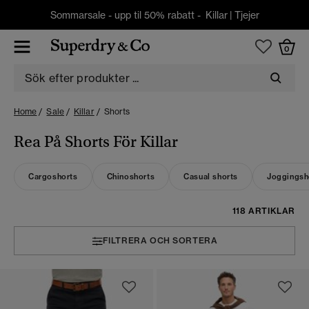
Sommarsale - upp til 50% rabatt -
Killar
|
Tjejer
0
Home
Sale
Killar
Shorts
Rea På Shorts För Killar
Cargoshorts
Chinoshorts
Casual shorts
Joggingsh
118 ARTIKLAR
FILTRERA OCH SORTERA