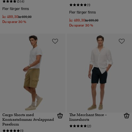
(4)
(1)
Fler färger finns
Fler färger finns
kr 489,30
Pris reducerat från
till
kr 699,00
kr 489,30
Pris reducerat från
till
kr 699,00
Du sparar 30 %
Du sparar 30 %
Cargo Shorts med
The Merchant Store –
Kontrastsömmar Avslappnad
linneshorts
Passform
(2)
(1)