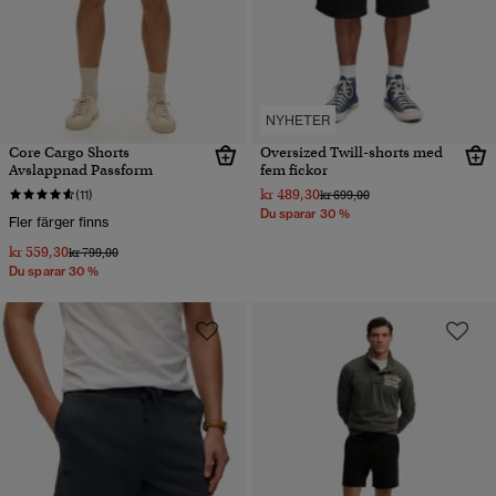
NYHETER
Core Cargo Shorts
Oversized Twill-shorts med
Avslappnad Passform
fem fickor
kr 489,30
Pris reducerat från
till
(11)
kr 699,00
Du sparar 30 %
Fler färger finns
kr 559,30
Pris reducerat från
till
kr 799,00
Du sparar 30 %