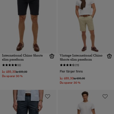
International Chino Shorts
Vintage International Chino
slim passform
Shorts slim passform
(6)
(11)
kr 489,30
Fler färger finns
Pris reducerat från
till
kr 699,00
Du sparar 30 %
kr 489,30
Pris reducerat från
till
kr 699,00
Du sparar 30 %