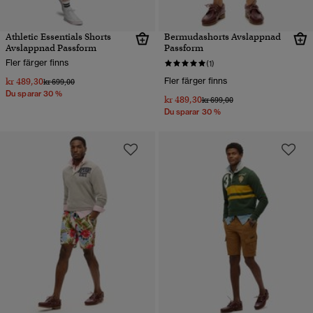
Athletic Essentials Shorts
Bermudashorts Avslappnad
Avslappnad Passform
Passform
Fler färger finns
(1)
kr 489,30
Fler färger finns
Pris reducerat från
till
kr 699,00
Du sparar 30 %
kr 489,30
Pris reducerat från
till
kr 699,00
Du sparar 30 %