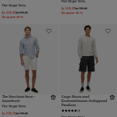
Fler färger finns
Fler färger finns
kr 559,30
Pris reducerat från
till
kr 799,00
kr 419,30
Pris reducerat från
till
kr 599,00
Du sparar 30 %
Du sparar 30 %
The Merchant Store –
Cargo Shorts med
linneshorts
Kontrastsömmar Avslappnad
Passform
Fler färger finns
(1)
kr 559,30
Pris reducerat från
till
kr 799,00