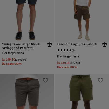
Vintage Core Cargo Shorts
Essential Logo Jerseyshorts
Avslappnad Passform
(1)
Fler färger finns
Fler färger finns
kr 489,30
Pris reducerat från
till
kr 699,00
kr 419,30
Pris reducerat från
till
kr 599,00
Du sparar 30 %
Du sparar 30 %