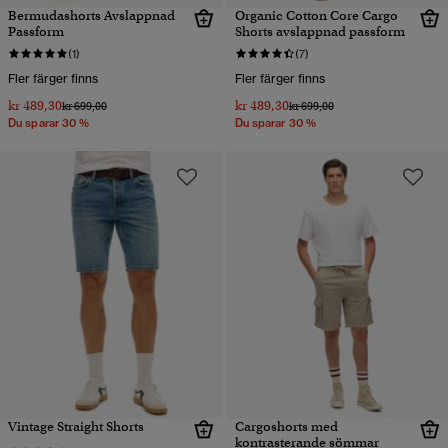
Bermudashorts Avslappnad
Organic Cotton Core Cargo
Passform
Shorts avslappnad passform
(1)
(7)
Fler färger finns
Fler färger finns
kr 489,30
kr 489,30
Pris reducerat från
till
Pris reducerat från
till
kr 699,00
kr 699,00
Du sparar 30 %
Du sparar 30 %
Vintage Straight Shorts
Cargoshorts med
kontrasterande sömmar