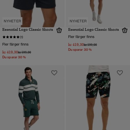
NYHETER
NYHETER
Essential Logo Classic Shorts
Essential Logo Classic Shorts
Fler färger finns
(1)
Fler färger finns
kr 419,30
Pris reducerat från
till
kr 599,00
Du sparar 30 %
kr 419,30
Pris reducerat från
till
kr 599,00
Du sparar 30 %