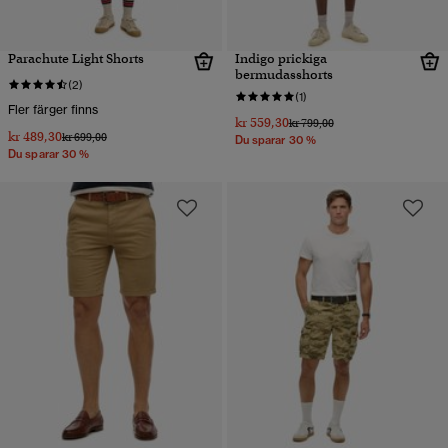
Parachute Light Shorts
Indigo prickiga
bermudasshorts
(2)
(1)
Fler färger finns
kr 559,30
Pris reducerat från
till
kr 799,00
kr 489,30
Pris reducerat från
till
kr 699,00
Du sparar 30 %
Du sparar 30 %