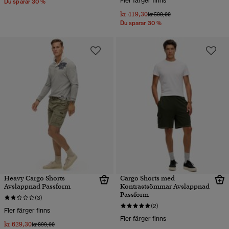
Fler färger finns
Du sparar 30 %
kr 419,30
Pris reducerat från
till
kr 599,00
Du sparar 30 %
Heavy Cargo Shorts
Cargo Shorts med
Avslappnad Passform
Kontrastsömmar Avslappnad
Passform
(3)
(2)
Fler färger finns
Fler färger finns
kr 629,30
Pris reducerat från
till
kr 899,00