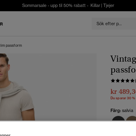
Sommarsale - upp til 50% rabatt -
Killar
|
Tjejer
ER
slim passform
Vintag
passf
kr 489,3
Du sparar 30 %
Färg:
salvia
anner