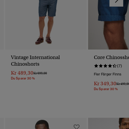
Vintage International
Core Chinossh
Chinoshorts
(7)
Kr 489,30
Pris Reducerat Från
Till
Kr 699,00
Fler Färger Finns
Du Sparar 30 %
Kr 349,30
Pris Red
Kr 499,0
Du Sparar 30 %