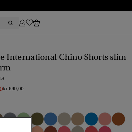
0
e International Chino Shorts slim
orm
(5)
0
Pris reducerat från
till
kr 699,00
vald