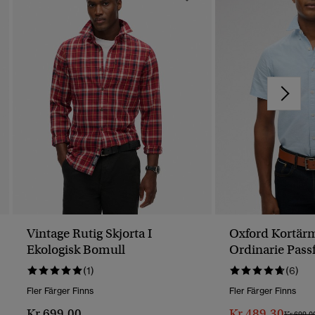
Vintage Rutig Skjorta I
Oxford Kortärm
Ekologisk Bomull
Ordinarie Pas
(1)
(6)
Fler Färger Finns
Fler Färger Finns
Kr 699,00
Kr 489,30
Pris Red
Kr 699,0