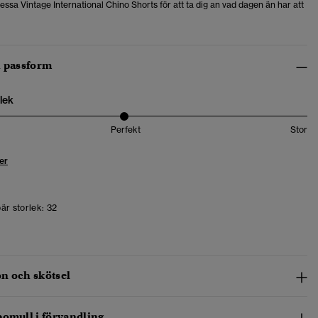
ssa Vintage International Chino Shorts för att ta dig an vad dagen än har att
h passform
lek
Perfekt
Stor
er
är storlek:
32
n och skötsel
bomull i förvandling