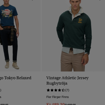
go Tokyo Relaxed
Vintage Athletic Jersey
Rugbytröja
1)
(7)
s
Fler Färger Finns
Kr 489,30
is Reducerat Från
Till
Pris Reducerat Från
Till
 399,00
Kr 699,00