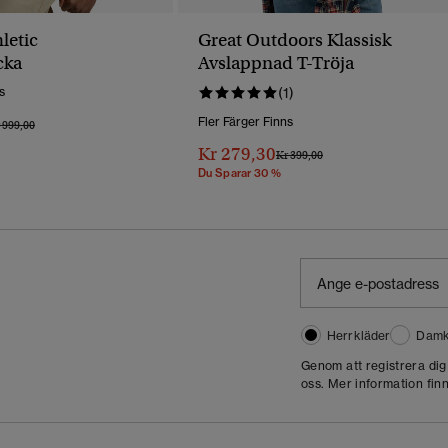
letic
Great Outdoors Klassisk
cka
Avslappnad T-Tröja
s
(1)
Fler Färger Finns
is Reducerat Från
Till
 999,00
Kr 279,30
Pris Reducerat Från
Till
Kr 399,00
Du Sparar 30 %
Herrkläder
Damk
Genom att registrera di
oss. Mer information finn