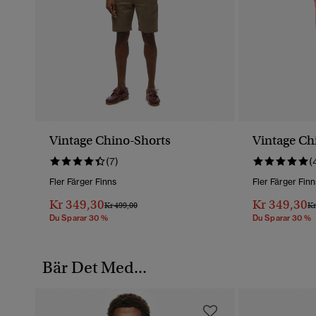
Vintage Chino-Shorts
Vintage Ch
(7)
(
Fler Färger Finns
Fler Färger Finn
Kr 349,30
Kr 349,30
Pris Reducerat Från
Till
Pr
Kr 499,00
Kr
Du Sparar 30 %
Du Sparar 30 %
Bär Det Med...