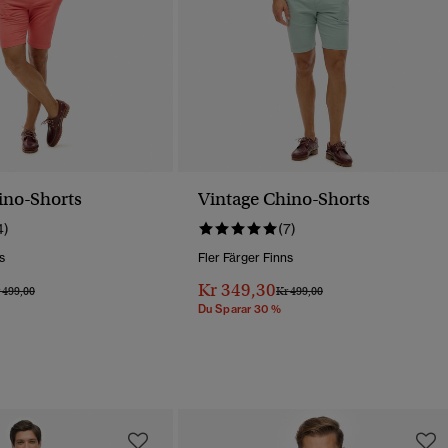
ino-Shorts
Vintage Chino-Shorts
4)
(7)
s
Fler Färger Finns
Kr 349,30
is Reducerat Från
Till
Pris Reducerat Från
Till
 499,00
Kr 499,00
Du Sparar 30 %