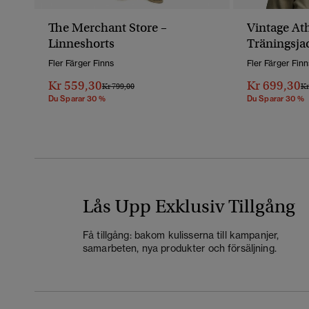
The Merchant Store –
Vintage Ath
Linneshorts
Träningsja
Fler Färger Finns
Fler Färger Finn
Kr 559,30
Kr 699,30
Pris Reducerat Från
Till
Pr
Kr 799,00
Kr
Du Sparar 30 %
Du Sparar 30 %
Lås Upp Exklusiv Tillgång
Få tillgång: bakom kulisserna till kampanjer,
samarbeten, nya produkter och försäljning.