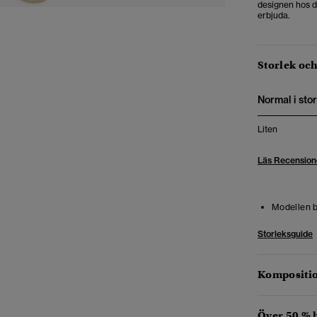
designen hos de
erbjuda.
Storlek oc
Normal i stor
Liten
Läs Recension
Modellen b
Storleksguide
Kompositio
Över 50 % 