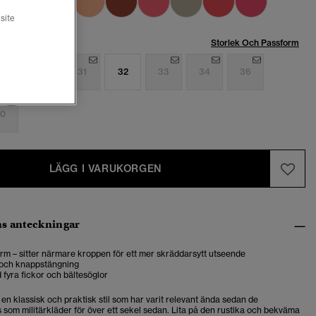
site
Storlek Och Passform
9
30
31
32
33
34
36
0
LÄGG I VARUKORGEN
s anteckningar
rm – sitter närmare kroppen för ett mer skräddarsytt utseende
och knappstängning
fyra fickor och bältesöglor
en klassisk och praktisk stil som har varit relevant ända sedan de
 som militärkläder för över ett sekel sedan. Lita på den rustika och bekväma