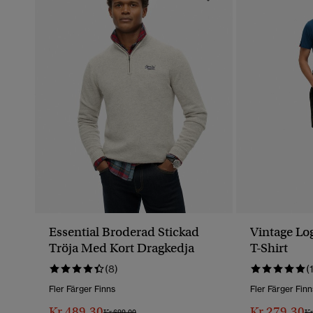
Essential Broderad Stickad
Vintage Lo
Tröja Med Kort Dragkedja
T-Shirt
(8)
(
Fler Färger Finns
Fler Färger Finn
Kr 489,30
Kr 279,30
Pris Reducerat Från
Till
Pr
Kr 699,00
Kr