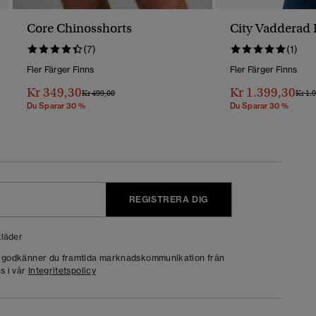
Core Chinosshorts
City Vadderad 
(7)
(1)
Fler Färger Finns
Fler Färger Finns
Kr 349,30
Kr 1.399,30
Pris Reducerat Från
Till
Pris 
Kr 499,00
Kr 1.
Du Sparar 30 %
Du Sparar 30 %
REGISTRERA DIG
läder
g godkänner du framtida marknadskommunikation från
s i vår
Integritetspolicy