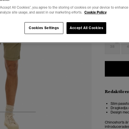
“Accept All Cookies”, you agree to the storing of cookies on your device to enhance 
analyze site usage, and assist in our marketing efforts.
Cookie Policy
Välj Storlek:
Cookies Settings
Accept All Cookies
28
2
38
4
Redaktören
Slim passfo
Dragkedja 
Design med 
4
5
6
Chinoshorts är 
introducerades