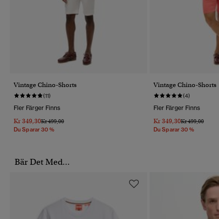
Vintage Chino-Shorts
Vintage Chino-Shorts
(11)
(4)
Fler Färger Finns
Fler Färger Finns
Kr 349,30
Kr 349,30
Pris Reducerat Från
Till
Pris Reducerat 
Till
Kr 499,00
Kr 499,00
Du Sparar 30 %
Du Sparar 30 %
Bär Det Med...