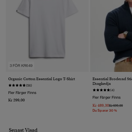
3 FÖR KR649
Organic Cotton Essential Logo T-Shirt
Essential Broderad St
Dragkedja
(56)
(4)
Fler Färger Finns
Fler Färger Finns
Kr 299,00
Kr 489,30
Pris Reducerat 
Till
Kr 699,00
Du Sparar 30 %
Senast Visad