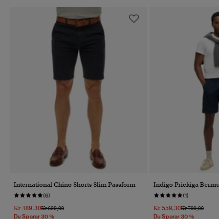
International Chino Shorts Slim Passform
Indigo Prickiga Berm
(6)
(1)
Kr 489,30
Kr 559,30
Pris Reducerat Från
Till
Pris Reducerat 
Till
Kr 699,00
Kr 799,00
Du Sparar 30 %
Du Sparar 30 %