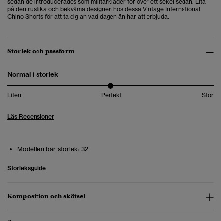
sedan de introducerades som militärkläder för över ett sekel sedan. Lita
på den rustika och bekväma designen hos dessa Vintage International
Chino Shorts för att ta dig an vad dagen än har att erbjuda.
Storlek och passform
Normal i storlek
Liten
Perfekt
Stor
Läs Recensioner
Modellen bär storlek:
32
Storleksguide
Komposition och skötsel