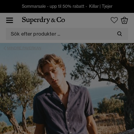
Sommarsale - upp til 50% rabatt -
Killar
|
Tjejer
0
MINDRE PAVERKAN