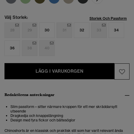
Välj Storlek:
Storlek Och Passform
28
29
30
31
32
33
34
36
38
40
LÄGG I VARUKORGEN
Redaktörens anteckningar
Slim passform – sitter närmare kroppen för ett mer skräddarsytt
utseende
Dragkedja och knappstängning
Design med fyra fickor och bältesöglor
Chinoshorts är en klassisk och praktisk stil som har varit relevant ända