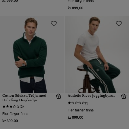
kr 699,00
Fler färger finns
kr 899,00
Cotton Stickad Tröja med
Athletic Fives joggingbyxor
Halvlång Dragkedja
(1)
(2)
Fler färger finns
Fler färger finns
kr 899,00
kr 899,00