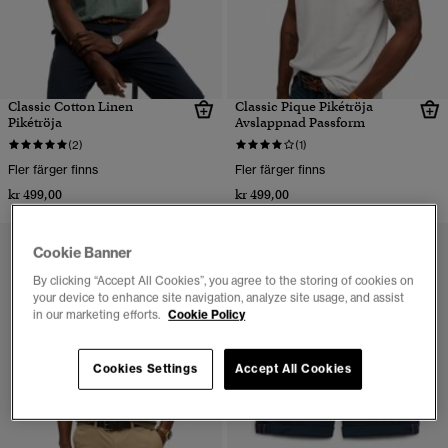
Classic Cotton Linen
Classic Pique Pikétröja
Pikétröja
Avslappnad Passform
(2)
(1)
Fler färger finns
Fler färger finns
kr 499,00
kr 499,00
Cookie Banner
By clicking “Accept All Cookies”, you agree to the storing of cookies on
your device to enhance site navigation, analyze site usage, and assist
in our marketing efforts.
Cookie Policy
Cookies Settings
Accept All Cookies