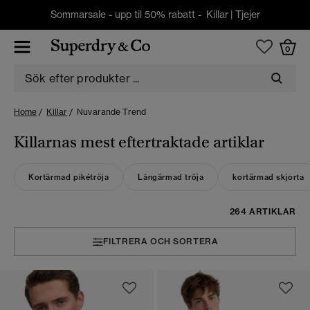
Sommarsale - upp til 50% rabatt -
Killar
|
Tjejer
0
Home
Killar
Nuvarande Trend
Killarnas mest eftertraktade artiklar
Kortärmad pikétröja
Långärmad tröja
kortärmad skjorta
264 ARTIKLAR
FILTRERA OCH SORTERA