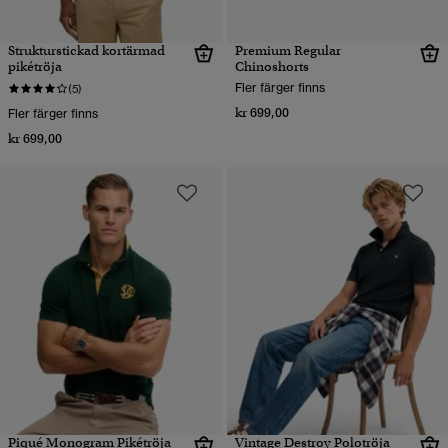
Strukturstickad kortärmad
Premium Regular
pikétröja
Chinoshorts
Fler färger finns
(5)
kr 699,00
Fler färger finns
kr 699,00
Piqué Monogram Pikétröja
Vintage Destroy Polotröja