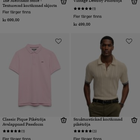
The Merchant Store -
Vintage Destroy Polotröja
Texturerad kortärmad skjorta
(1)
Fler färger finns
Fler färger finns
kr 699,00
kr 499,00
Classic Pique Pikétröja
Strukturstickad kortärmad
Avslappnad Passform
pikétröja
(1)
(3)
Fler färger finns
Fler färger finns