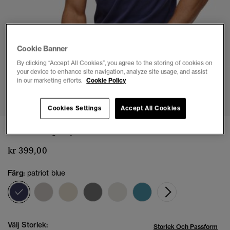
Cookie Banner
By clicking “Accept All Cookies”, you agree to the storing of cookies on
your device to enhance site navigation, analyze site usage, and assist
in our marketing efforts.
Cookie Policy
1
2
3
4
5
6
7
Cookies Settings
Accept All Cookies
1954 Company Relaxed T-shirt
kr 399,00
Färg:
patriot blue
vald
Välj Storlek:
Storlek Och Passform