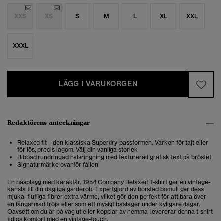
XXS
XS
S
M
L
XL
XXL
XXXL
LÄGG I VARUKORGEN
Redaktörens anteckningar
Relaxed fit – den klassiska Superdry-passformen. Varken för tajt eller
för lös, precis lagom. Välj din vanliga storlek
Ribbad rundringad halsringning med texturerad grafisk text på bröstet
Signaturmärke ovanför fållen
En basplagg med karaktär, 1954 Company Relaxed T-shirt ger en vintage-
känsla till din dagliga garderob. Expertgjord av borstad bomull ger dess
mjuka, fluffiga fibrer extra värme, vilket gör den perfekt för att bära över
en långärmad tröja eller som ett mysigt baslager under kyligare dagar.
Oavsett om du är på väg ut eller kopplar av hemma, levererar denna t-shirt
tidlös komfort med en vintage-touch.