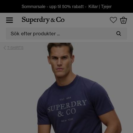
Sommarsale - upp til 50% rabatt -
Killar
|
Tjejer
0
T-SHIRTS