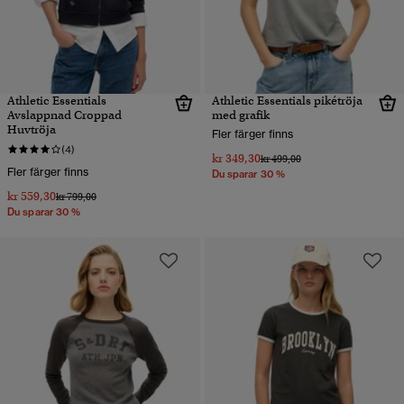
Athletic Essentials
Athletic Essentials pikétröja
Avslappnad Croppad
med grafik
Huvtröja
Fler färger finns
(4)
kr 349,30
Pris reducerat från
till
kr 499,00
Fler färger finns
Du sparar 30 %
kr 559,30
Pris reducerat från
till
kr 799,00
Du sparar 30 %