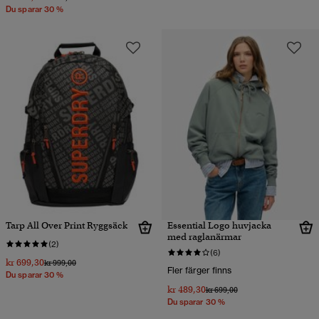
Du sparar 30 %
Tarp All Over Print Ryggsäck
Essential Logo huvjacka
med raglanärmar
(2)
(6)
kr 699,30
Pris reducerat från
till
kr 999,00
Fler färger finns
Du sparar 30 %
kr 489,30
Pris reducerat från
till
kr 699,00
Du sparar 30 %