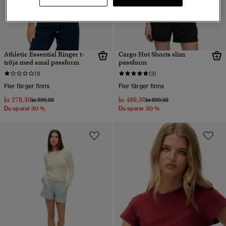
Athletic Essential Ringer t-
Cargo Hot Shorts slim
tröja med smal passform
passform
(1)
(3)
Fler färger finns
Fler färger finns
kr 279,30
kr 489,30
Pris reducerat från
till
Pris reducerat från
till
kr 399,00
kr 699,00
Du sparar 30 %
Du sparar 30 %