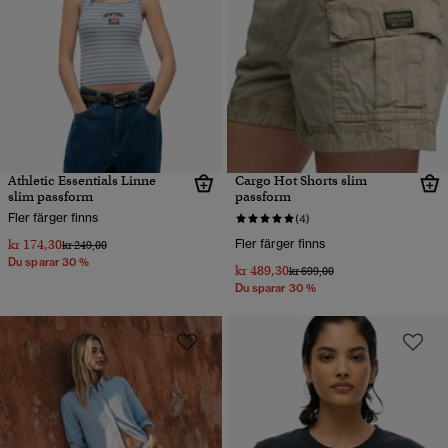
Athletic Essentials Linne
Cargo Hot Shorts slim
slim passform
passform
Fler färger finns
(4)
kr 174,30
Fler färger finns
Pris reducerat från
till
kr 249,00
Du sparar 30 %
kr 489,30
Pris reducerat från
till
kr 699,00
Du sparar 30 %