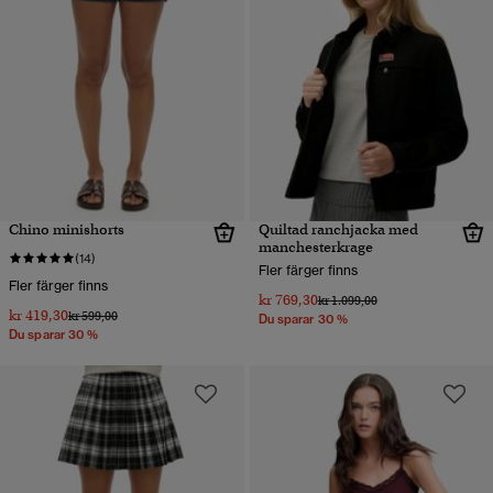
Chino minishorts
Quiltad ranchjacka med
manchesterkrage
(14)
Fler färger finns
Fler färger finns
kr 769,30
Pris reducerat från
till
kr 1.099,00
kr 419,30
Pris reducerat från
till
kr 599,00
Du sparar 30 %
Du sparar 30 %