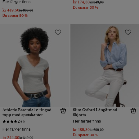
Fler färger finns
kr 174,30
Pris reducerat från
till
kr 249,00
Du sparar 30 %
kr 449,50
Pris reducerat från
till
kr 899,00
Du sparar 50 %
Athletic Essential v-ringad
Slim Oxford Långärmad
topp med spetskanter
Skjorta
Fler färger finns
(1)
Fler färger finns
kr 489,30
Pris reducerat från
till
kr 699,00
Du sparar 30 %
kr 244,30
Pris reducerat från
till
kr 349,00