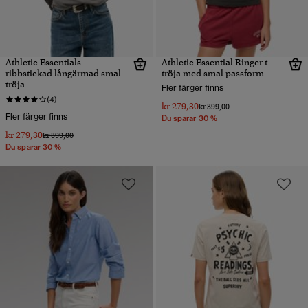
Athletic Essentials
Athletic Essential Ringer t-
ribbstickad långärmad smal
tröja med smal passform
tröja
Fler färger finns
(4)
kr 279,30
Pris reducerat från
till
kr 399,00
Fler färger finns
Du sparar 30 %
kr 279,30
Pris reducerat från
till
kr 399,00
Du sparar 30 %