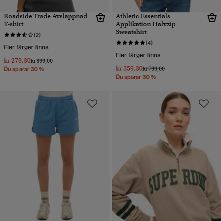
Roadside Trade Avslappnad
Athletic Essentials
T-shirt
Applikation Halvzip
Sweatshirt
(2)
(4)
Fler färger finns
Fler färger finns
kr 279,30
Pris reducerat från
till
kr 399,00
kr 559,30
Pris reducerat från
till
kr 799,00
Du sparar 30 %
Du sparar 30 %