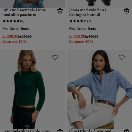
Athletic Essentials Linne
Jeans med vida ben i
med slim passform
ekologisk bomull
(8)
(7)
Fler färger finns
Fler färger finns
kr 209,30
kr 629,30
Pris reducerat från
till
Pris reducerat från
till
kr 299,00
kr 899,00
Du sparar 30 %
Du sparar 30 %
Essentials Slim Cable Tröja
Slim Oxford Långärmad