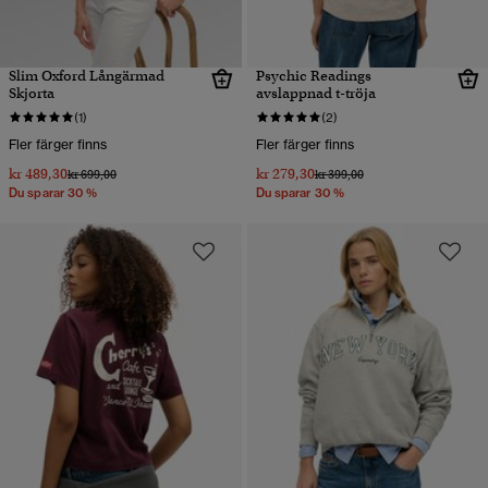
Slim Oxford Långärmad
Psychic Readings
Skjorta
avslappnad t-tröja
(1)
(2)
Fler färger finns
Fler färger finns
kr 489,30
kr 279,30
Pris reducerat från
till
Pris reducerat från
till
kr 699,00
kr 399,00
Du sparar 30 %
Du sparar 30 %