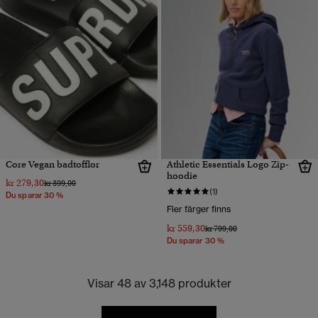
Core Vegan badtofflor
Athletic Essentials Logo Zip-
hoodie
kr 279,30
Pris reducerat från
till
kr 399,00
(1)
Du sparar 30 %
Fler färger finns
kr 559,30
Pris reducerat från
till
kr 799,00
Du sparar 30 %
Visar 48 av 3,148 produkter