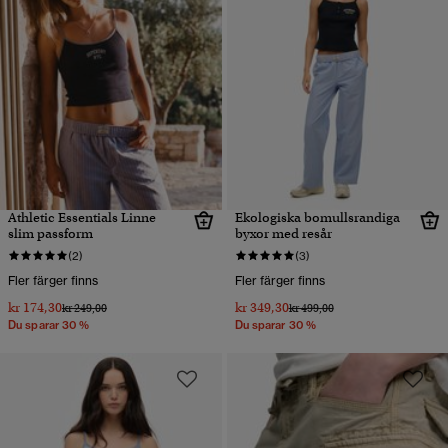
Athletic Essentials Linne
Ekologiska bomullsrandiga
slim passform
byxor med resår
(2)
(3)
Fler färger finns
Fler färger finns
kr 174,30
kr 349,30
Pris reducerat från
till
Pris reducerat från
till
kr 249,00
kr 499,00
Du sparar 30 %
Du sparar 30 %