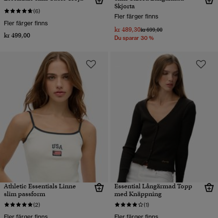
Skjorta
(6)
Fler färger finns
Fler färger finns
kr 489,30
Pris reducerat från
till
kr 699,00
kr 499,00
Du sparar 30 %
Athletic Essentials Linne
Essential Långärmad Topp
slim passform
med Knäppning
(2)
(1)
Fler färger finns
Fler färger finns