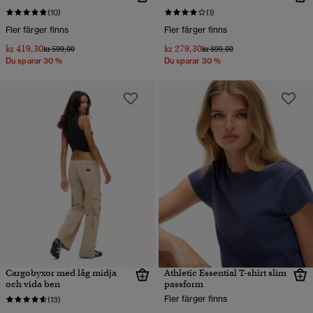
(10)
(1)
Fler färger finns
Fler färger finns
kr 419,30
kr 279,30
Pris reducerat från
till
Pris reducerat från
till
kr 599,00
kr 399,00
Du sparar 30 %
Du sparar 30 %
Cargobyxor med låg midja
Athletic Essential T-shirt slim
och vida ben
passform
Fler färger finns
(13)