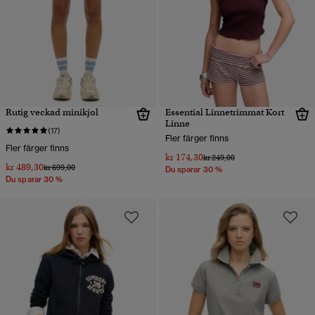
Rutig veckad minikjol
Essential Linnetrimmat Kort
Linne
(17)
Fler färger finns
Fler färger finns
kr 174,30
Pris reducerat från
till
kr 249,00
kr 489,30
Pris reducerat från
till
kr 699,00
Du sparar 30 %
Du sparar 30 %