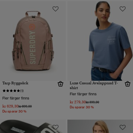
Tarp Ryggsäck
Luxe Casual Avslappnad T-
shirt
(1)
Fler färger finns
Fler färger finns
kr 279,30
Pris reducerat från
till
kr 399,00
kr 629,30
Pris reducerat från
till
kr 899,00
Du sparar 30 %
Du sparar 30 %