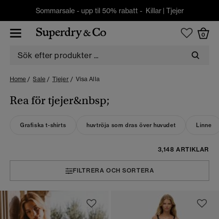
Sommarsale - upp til 50% rabatt -
Killar
|
Tjejer
0
Home
Sale
Tjejer
Visa Alla
Rea för tjejer&nbsp;
Grafiska t-shirts
huvtröja som dras över huvudet
Linne
3,148 ARTIKLAR
FILTRERA OCH SORTERA