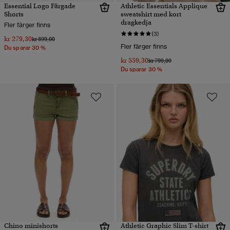
Essential Logo Färgade
Athletic Essentials Applique
Shorts
sweatshirt med kort
dragkedja
Fler färger finns
(3)
kr 279,30
Pris reducerat från
till
kr 399,00
Fler färger finns
Du sparar 30 %
kr 559,30
Pris reducerat från
till
kr 799,00
Du sparar 30 %
Chino minishorts
Athletic Graphic Slim T-shirt