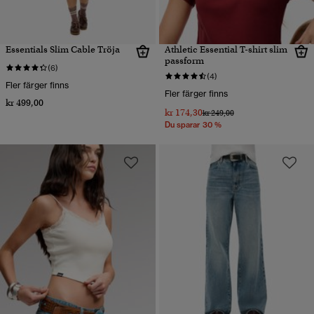
Essentials Slim Cable Tröja
Athletic Essential T-shirt slim
passform
(6)
(4)
Fler färger finns
Fler färger finns
kr 499,00
kr 174,30
Pris reducerat från
till
kr 249,00
Du sparar 30 %