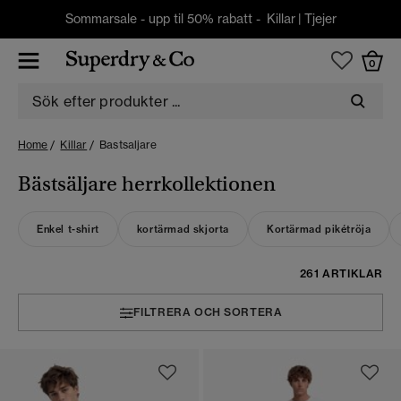
Sommarsale - upp til 50% rabatt -
Killar
|
Tjejer
0
Home
Killar
Bastsaljare
Bästsäljare herrkollektionen
Enkel t-shirt
kortärmad skjorta
Kortärmad pikétröja
261 ARTIKLAR
FILTRERA OCH SORTERA