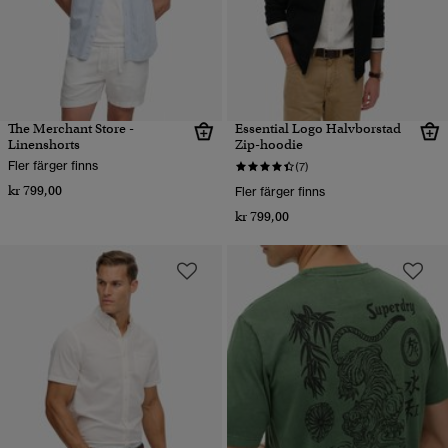
The Merchant Store -
Essential Logo Halvborstad
Linenshorts
Zip-hoodie
Fler färger finns
(7)
kr 799,00
Fler färger finns
kr 799,00