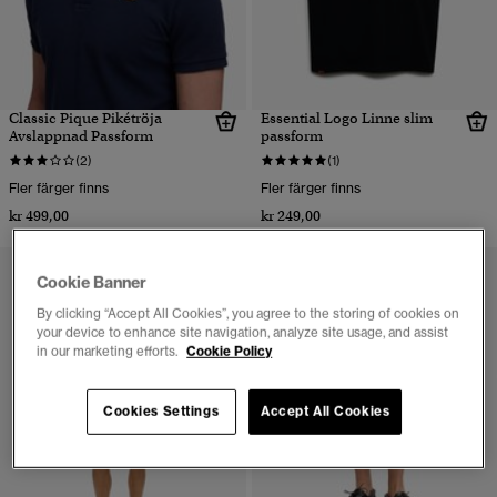
Classic Pique Pikétröja
Essential Logo Linne slim
Avslappnad Passform
passform
(2)
(1)
Fler färger finns
Fler färger finns
kr 499,00
kr 249,00
Cookie Banner
By clicking “Accept All Cookies”, you agree to the storing of cookies on
your device to enhance site navigation, analyze site usage, and assist
in our marketing efforts.
Cookie Policy
Cookies Settings
Accept All Cookies