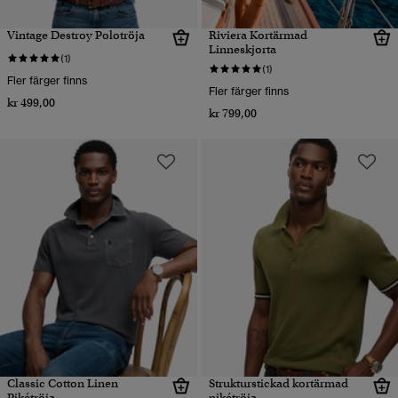
Vintage Destroy Polotröja
Riviera Kortärmad
Linneskjorta
(1)
(1)
Fler färger finns
Fler färger finns
kr 499,00
kr 799,00
Classic Cotton Linen
Strukturstickad kortärmad
Pikétröja
pikétröja