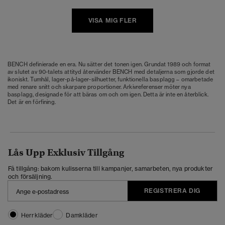
VISA MIG FLER
BENCH definierade en era. Nu sätter det tonen igen. Grundat 1989 och format
av slutet av 90-talets attityd återvänder BENCH med detaljerna som gjorde det
ikoniskt. Tumhål, lager-på-lager-silhuetter, funktionella basplagg – omarbetade
med renare snitt och skarpare proportioner. Arkivreferenser möter nya
basplagg, designade för att bäras om och om igen. Detta är inte en återblick.
Det är en förfining.
Lås Upp Exklusiv Tillgång
Få tillgång: bakom kulisserna till kampanjer, samarbeten, nya produkter
och försäljning.
REGISTRERA DIG
Herrkläder
Damkläder