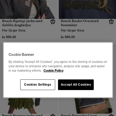
Bench Ripstop-jacka med
Bench Bardot Oversized
dubbla dragkedjor
Sweatshirt
Fler färger finns
Fler färger finns
kr 999,00
kr 699,00
Cookie Banner
By clicking “Accept All Cookies”, you agree to the storing of cookies on
your device to enhance site navigation, analyze site usage, and assist
in our marketing efforts.
Cookie Policy
Cookies Settings
Accept All Cookies
Bench Ripstop-jacka med
Bench Figurnära Linne