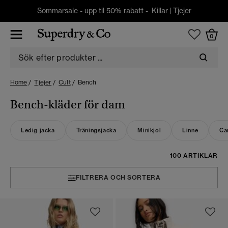
Sommarsale - upp til 50% rabatt -
Killar
|
Tjejer
0
Home
Tjejer
Cult
Bench
Bench-kläder för dam
Ledig jacka
Träningsjacka
Minikjol
Linne
Ca
100 ARTIKLAR
FILTRERA OCH SORTERA