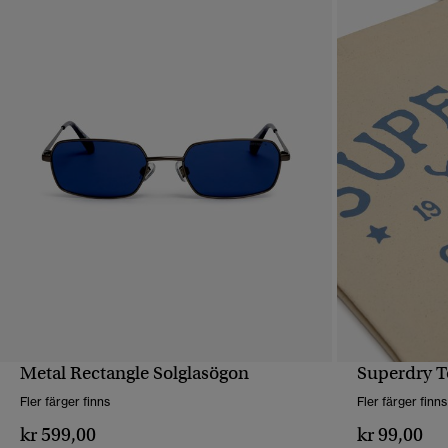
Metal Rectangle Solglasögon
Superdry T
SNABBVY
Fler färger finns
Fler färger finns
kr 599,00
kr 99,00