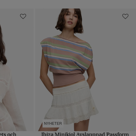
NYHETER
ts och
Ibiza Minikjol Avslappnad Passform