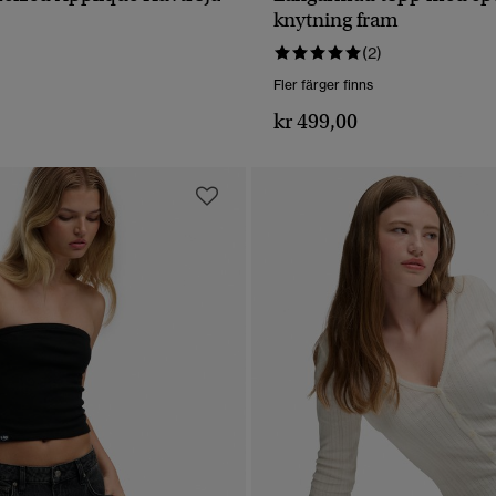
SNABBVY
SNABBVY
knytning fram
(2)
Fler färger finns
kr 499,00