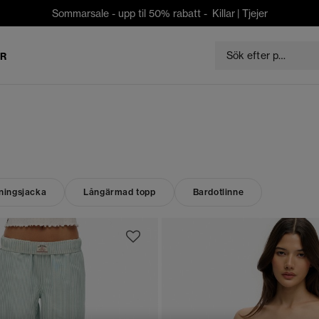
Sommarsale - upp til 50% rabatt -
Killar
|
Tjejer
ER
ningsjacka
Långärmad topp
Bardotlinne