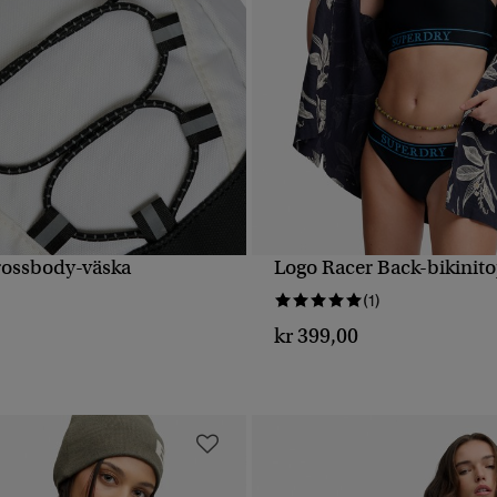
rossbody-väska
Logo Racer Back-bikinit
SNABBVY
SNABBVY
(1)
kr 399,00