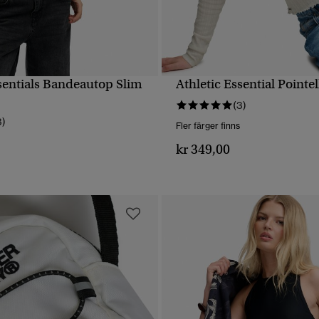
ssentials Bandeautop Slim
Athletic Essential Pointel
SNABBVY
SNABBVY
(3)
3)
Fler färger finns
kr 349,00