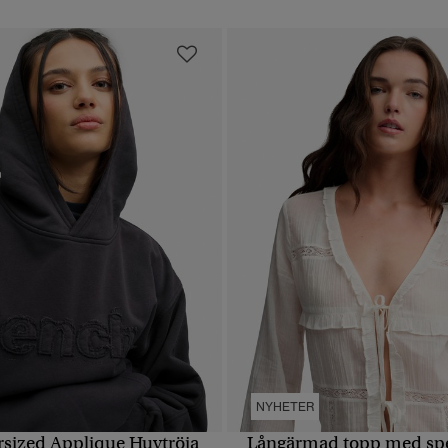
NYHETER
sized Applique Huvtröja
Långärmad topp med spe