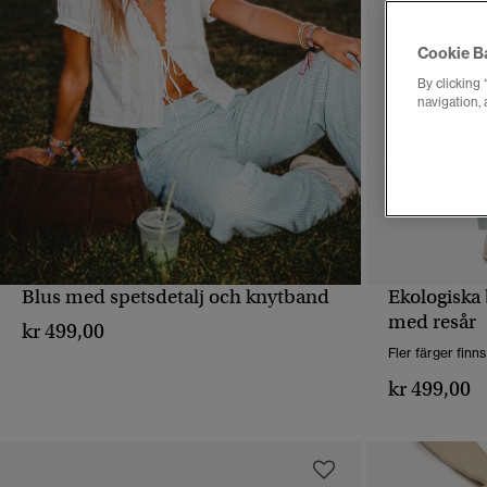
Cookie B
By clicking 
navigation, 
Blus med spetsdetalj och knytband
Ekologiska
SNABBVY
med resår
kr 499,00
Fler färger finns
kr 499,00