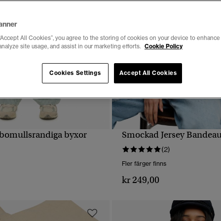
anner
“Accept All Cookies”, you agree to the storing of cookies on your device to enhance 
analyze site usage, and assist in our marketing efforts.
Cookie Policy
Cookies Settings
Accept All Cookies
 bomullsrandiga byxor
Smockad Jersey Bandea
SNABBVY
SNABBVY
(2)
Fler färger finns
kr 249,00