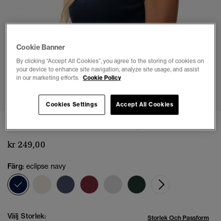
Cookie Banner
By clicking “Accept All Cookies”, you agree to the storing of cookies on
your device to enhance site navigation, analyze site usage, and assist
in our marketing efforts.
Cookie Policy
1
2
3
4
5
6
7
Cookies Settings
Accept All Cookies
Athletic Essential T-shirt slim passform
kr 249,00
Färg:
eclipse navy
vald
Välj Storlek:
Storlek Och Passform