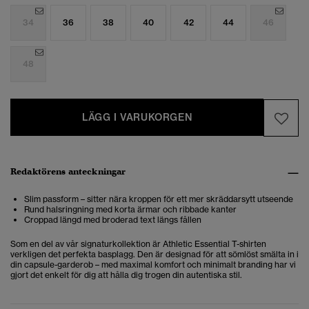
34
36
38
40
42
44
46
48
LÄGG I VARUKORGEN
Redaktörens anteckningar
Slim passform – sitter nära kroppen för ett mer skräddarsytt utseende
Rund halsringning med korta ärmar
och ribbade kanter
Croppad längd med broderad text längs fållen
Som en del av vår signaturkollektion är Athletic Essential T-shirten
verkligen det perfekta basplagg. Den är designad för att sömlöst smälta in i
din capsule-garderob – med maximal komfort och minimalt branding har vi
gjort det enkelt för dig att hålla dig trogen din autentiska stil.