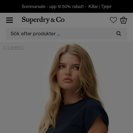
Sommarsale - upp til 50% rabatt -
Killar
|
Tjejer
0
T-SHIRTS