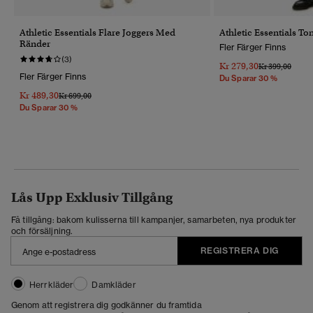
Athletic Essentials Flare Joggers Med
Athletic Essentials To
Ränder
Fler Färger Finns
(3)
Kr 279,30
Pris Reducerat 
Till
Kr 399,00
Fler Färger Finns
Du Sparar 30 %
Kr 489,30
Pris Reducerat Från
Till
Kr 699,00
Du Sparar 30 %
Lås Upp Exklusiv Tillgång
Få tillgång: bakom kulisserna till kampanjer, samarbeten, nya produkter
och försäljning.
REGISTRERA DIG
Herrkläder
Damkläder
Genom att registrera dig godkänner du framtida