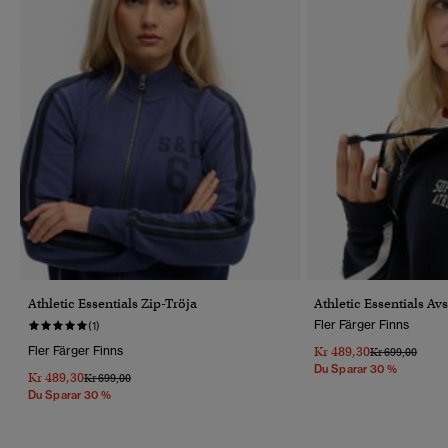
Athletic Essentials Zip-Tröja
Athletic Essentials A
Fler Färger Finns
(1)
Fler Färger Finns
Kr 489,30
Pris Reducerat 
Till
Kr 699,00
Du Sparar 30 %
Kr 489,30
Pris Reducerat Från
Till
Kr 699,00
Du Sparar 30 %