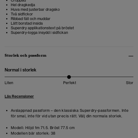
Croppad
Hel dragkedja
Huva med justerbar dragsko
Två sidfickor
Ribbad fåll och muddar
Lätt borstad insida
Superdry applikationstext på bröstet
Superdry-logga insydd i sidfickan
Storlek och passform
Normal i storlek
Liten
Perfekt
Stor
Läs Recensioner
Avslappnad passform – den klassiska Superdry-passformen. Inte
för smal, inte för vid utan precis rätt. Välj din normala storlek.
Modell:
Höjd 1m 71.5. Bröst 77.5 cm
Modellen bär storlek:
38