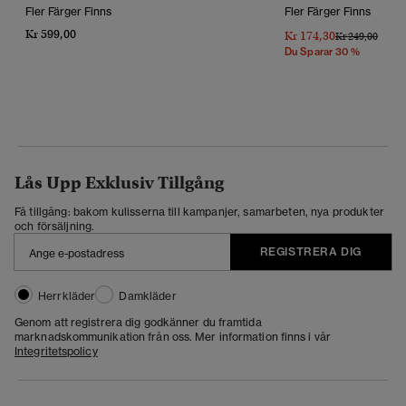
Fler Färger Finns
Fler Färger Finns
Kr 599,00
Kr 174,30
Pris Reducerat 
Till
Kr 249,00
Du Sparar 30 %
Lås Upp Exklusiv Tillgång
Få tillgång: bakom kulisserna till kampanjer, samarbeten, nya produkter
och försäljning.
REGISTRERA DIG
Herrkläder
Damkläder
Genom att registrera dig godkänner du framtida
marknadskommunikation från oss. Mer information finns i vår
Integritetspolicy