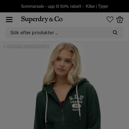
Sommarsale - upp til 50% rabatt -
Killar
|
Tjejer
0
HOODIES SWEATSHIRTS