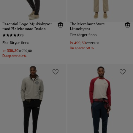
Essential Logo Mjukisbyxor
The Merchant Store -
med Halvborstad Insida
Linnebyxor
Fler färger finns
(1)
Fler färger finns
kr 499,50
Pris reducerat från
till
kr 999,00
Du sparar 50 %
kr 559,30
Pris reducerat från
till
kr 799,00
Du sparar 30 %