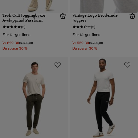
Tech Cult Joggingbyxor
Vintage Logo Broderade
Avslappnad Passform
Joggers
(3)
(3)
Fler färger finns
Fler färger finns
kr 629,30
kr 559,30
Pris reducerat från
till
Pris reducerat från
till
kr 899,00
kr 799,00
Du sparar 30 %
Du sparar 30 %