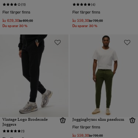
(11)
(4)
Fler färger finns
Fler färger finns
kr 629,30
kr 559,30
Pris reducerat från
till
Pris reducerat från
till
kr 899,00
kr 799,00
Du sparar 30 %
Du sparar 30 %
Vintage Logo Broderade
Joggingbyxor slim passform
Joggers
Fler färger finns
(1)
kr 559,30
Pris reducerat från
till
kr 799,00