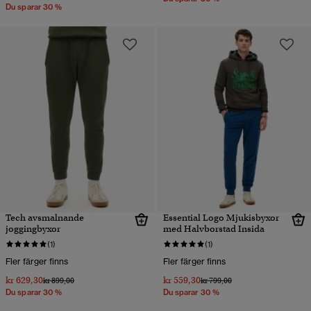
Du sparar 30 %
Tech avsmalnande
Essential Logo Mjukisbyxor
joggingbyxor
med Halvborstad Insida
(1)
(1)
Fler färger finns
Fler färger finns
kr 629,30
kr 559,30
Pris reducerat från
till
Pris reducerat från
till
kr 899,00
kr 799,00
Du sparar 30 %
Du sparar 30 %