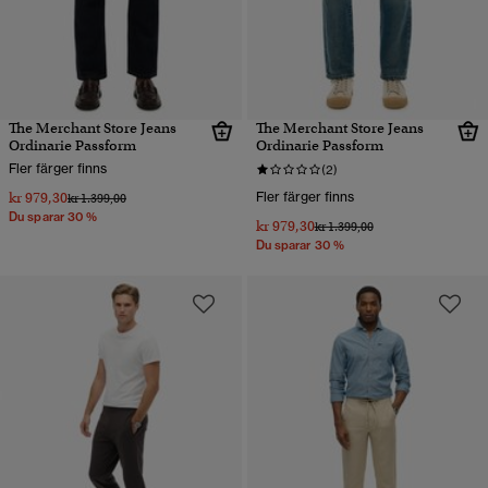
The Merchant Store Jeans
The Merchant Store Jeans
Ordinarie Passform
Ordinarie Passform
Fler färger finns
(2)
kr 979,30
Fler färger finns
Pris reducerat från
till
kr 1.399,00
Du sparar 30 %
kr 979,30
Pris reducerat från
till
kr 1.399,00
Du sparar 30 %