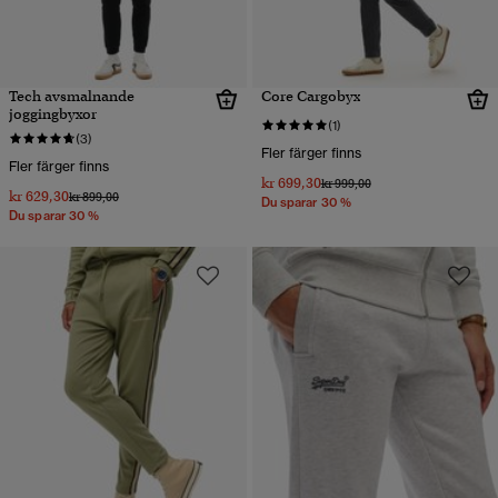
Tech avsmalnande
Core Cargobyx
joggingbyxor
(1)
(3)
Fler färger finns
Fler färger finns
kr 699,30
Pris reducerat från
till
kr 999,00
kr 629,30
Pris reducerat från
till
kr 899,00
Du sparar 30 %
Du sparar 30 %