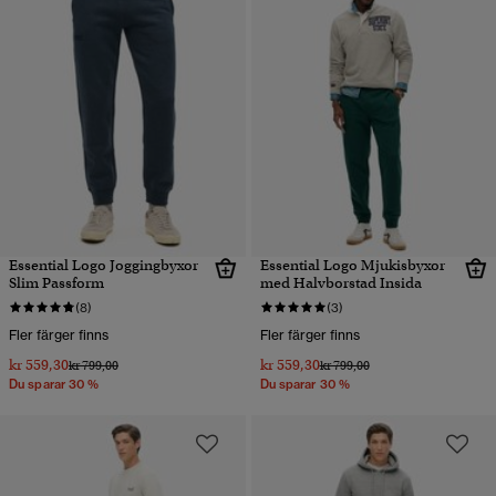
Essential Logo Joggingbyxor
Essential Logo Mjukisbyxor
Slim Passform
med Halvborstad Insida
(8)
(3)
Fler färger finns
Fler färger finns
kr 559,30
kr 559,30
Pris reducerat från
till
Pris reducerat från
till
kr 799,00
kr 799,00
Du sparar 30 %
Du sparar 30 %