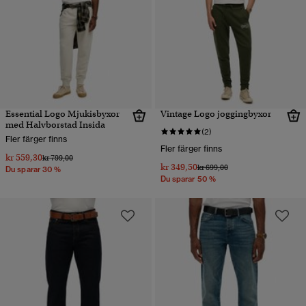
Essential Logo Mjukisbyxor
Vintage Logo joggingbyxor
med Halvborstad Insida
(2)
Fler färger finns
Fler färger finns
kr 559,30
Pris reducerat från
till
kr 799,00
kr 349,50
Pris reducerat från
till
kr 699,00
Du sparar 30 %
Du sparar 50 %