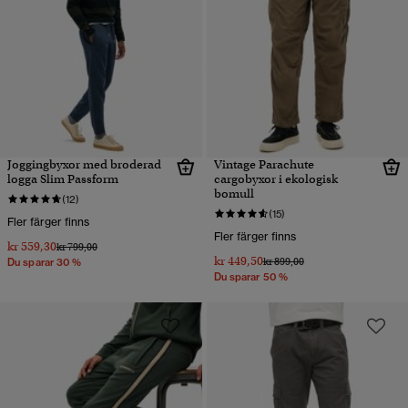
Joggingbyxor med broderad
Vintage Parachute
logga Slim Passform
cargobyxor i ekologisk
bomull
(12)
(15)
Fler färger finns
Fler färger finns
kr 559,30
Pris reducerat från
till
kr 799,00
kr 449,50
Pris reducerat från
till
kr 899,00
Du sparar 30 %
Du sparar 50 %