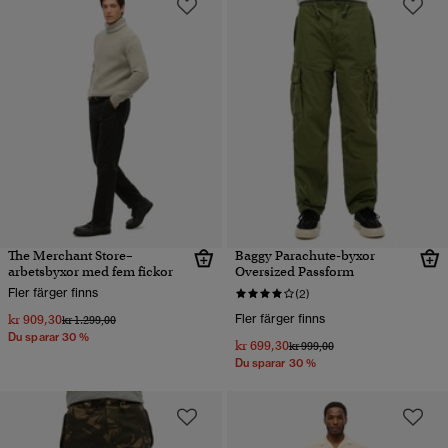
The Merchant Store–
Baggy Parachute-byxor
arbetsbyxor med fem fickor
Oversized Passform
Fler färger finns
(2)
kr 909,30
Fler färger finns
Pris reducerat från
till
kr 1.299,00
Du sparar 30 %
kr 699,30
Pris reducerat från
till
kr 999,00
Du sparar 30 %