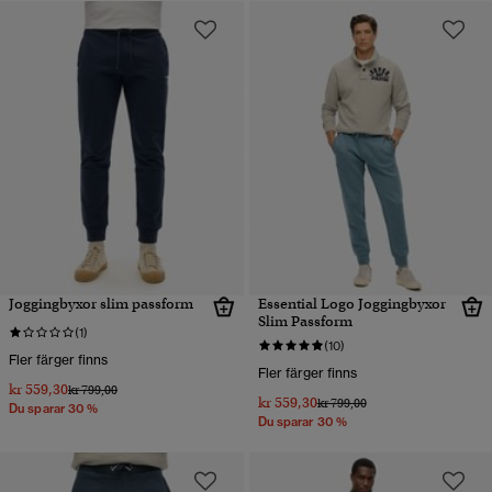
Joggingbyxor slim passform
Essential Logo Joggingbyxor
Slim Passform
(1)
(10)
Fler färger finns
Fler färger finns
kr 559,30
Pris reducerat från
till
kr 799,00
kr 559,30
Pris reducerat från
till
kr 799,00
Du sparar 30 %
Du sparar 30 %