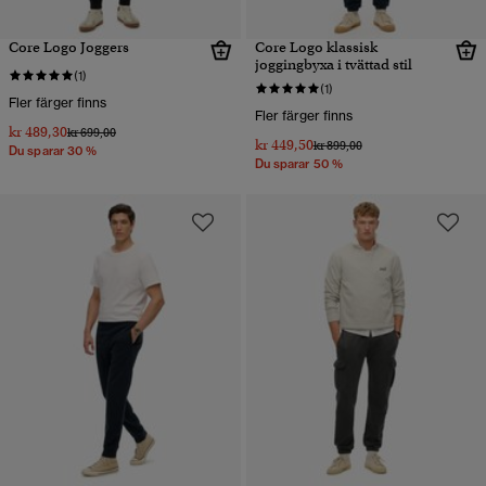
Core Logo Joggers
Core Logo klassisk
joggingbyxa i tvättad stil
(1)
(1)
Fler färger finns
Fler färger finns
kr 489,30
Pris reducerat från
till
kr 699,00
kr 449,50
Pris reducerat från
till
kr 899,00
Du sparar 30 %
Du sparar 50 %