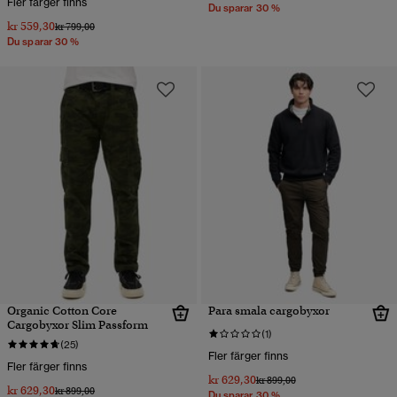
Fler färger finns
Du sparar 30 %
kr 559,30
Pris reducerat från
till
kr 799,00
Du sparar 30 %
Organic Cotton Core
Para smala cargobyxor
Cargobyxor Slim Passform
(1)
(25)
Fler färger finns
Fler färger finns
kr 629,30
Pris reducerat från
till
kr 899,00
kr 629,30
Pris reducerat från
till
kr 899,00
Du sparar 30 %