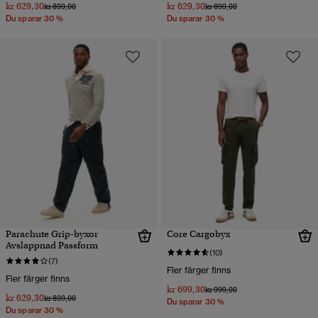
kr 629,30
kr 629,30
Pris reducerat från
till
Pris reducerat från
till
kr 899,00
kr 899,00
Du sparar 30 %
Du sparar 30 %
Parachute Grip-byxor
Core Cargobyx
Avslappnad Passform
(10)
(7)
Fler färger finns
Fler färger finns
kr 699,30
Pris reducerat från
till
kr 999,00
kr 629,30
Pris reducerat från
till
kr 899,00
Du sparar 30 %
Du sparar 30 %