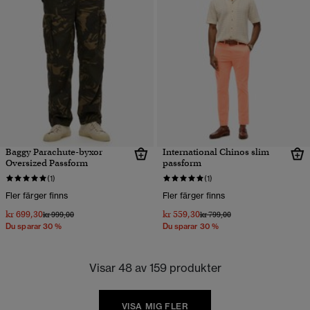
Baggy Parachute-byxor
International Chinos slim
Oversized Passform
passform
(1)
(1)
Fler färger finns
Fler färger finns
kr 699,30
kr 559,30
Pris reducerat från
till
Pris reducerat från
till
kr 999,00
kr 799,00
Du sparar 30 %
Du sparar 30 %
Visar 48 av 159 produkter
VISA MIG FLER