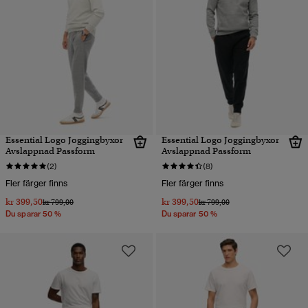
Essential Logo Joggingbyxor
Essential Logo Joggingbyxor
Avslappnad Passform
Avslappnad Passform
(2)
(8)
Fler färger finns
Fler färger finns
kr 399,50
kr 399,50
Pris reducerat från
till
Pris reducerat från
till
kr 799,00
kr 799,00
Du sparar 50 %
Du sparar 50 %