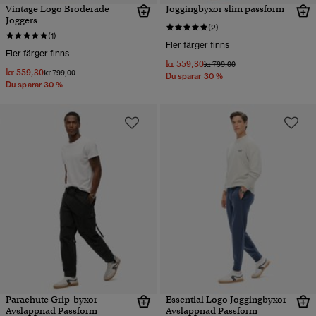
Vintage Logo Broderade
Joggingbyxor slim passform
Joggers
(2)
(1)
Fler färger finns
Fler färger finns
kr 559,30
Pris reducerat från
till
kr 799,00
kr 559,30
Pris reducerat från
till
kr 799,00
Du sparar 30 %
Du sparar 30 %
Parachute Grip-byxor
Essential Logo Joggingbyxor
Avslappnad Passform
Avslappnad Passform