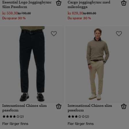
Essential Logo Joggingbyxor
Cargo joggingbyxor med
Slim Passform
mikrologga
kr 559,30
kr 629,30
Pris reducerat från
till
Pris reducerat från
till
kr 799,00
kr 899,00
Du sparar 30 %
Du sparar 30 %
International Chinos slim
International Chinos slim
passform
passform
(2)
(2)
Fler färger finns
Fler färger finns