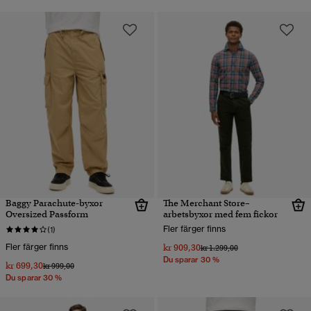
Baggy Parachute-byxor
The Merchant Store–
Oversized Passform
arbetsbyxor med fem fickor
Fler färger finns
(1)
Fler färger finns
kr 909,30
Pris reducerat från
till
kr 1.299,00
Du sparar 30 %
kr 699,30
Pris reducerat från
till
kr 999,00
Du sparar 30 %