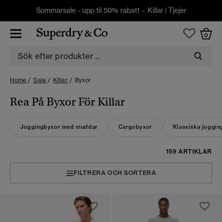
Sommarsale - upp til 50% rabatt -
Killar
|
Tjejer
0
Home
Sale
Killar
Byxor
Rea På Byxor För Killar
Joggingbyxor med muddar
Cargobyxor
Klassiska joggin
159 ARTIKLAR
FILTRERA OCH SORTERA