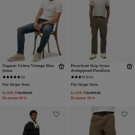
Organic Cotton Vintage Slim
Parachute Grip-byxor
Jeans
Avslappnad Passform
(3)
(4)
Fler färger finns
Fler färger finns
kr 699,30
kr 629,30
Pris reducerat från
till
Pris reducerat från
till
kr 999,00
kr 899,00
Du sparar 30 %
Du sparar 30 %