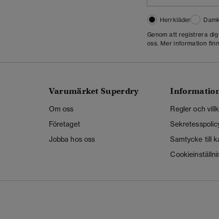
Herrkläder
Damk
Genom att registrera di
oss. Mer information finn
Varumärket Superdry
Informatio
Om oss
Regler och vill
Företaget
Sekretesspolic
Jobba hos oss
Samtycke till 
Cookieinställni