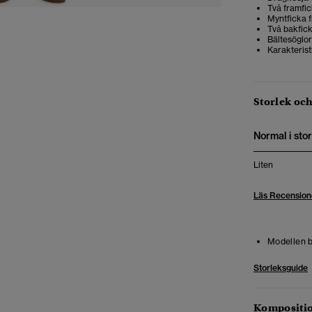
Två framfi
Myntficka 
Två bakfic
Bältesöglor
Karakteris
Storlek oc
Normal i stor
Liten
Läs Recension
Modellen b
Storleksguide
Kompositio