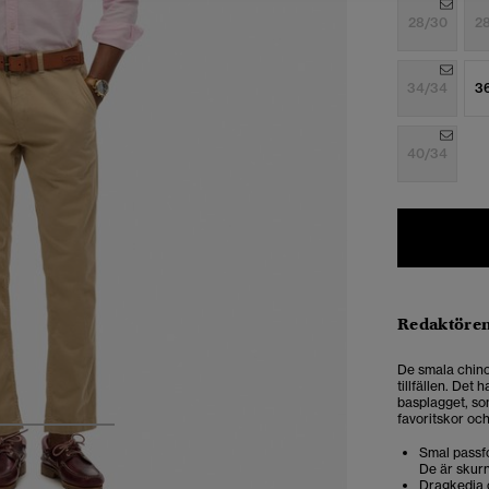
28/30
2
34/34
3
40/34
Redaktören
De smala chinob
tillfällen. Det
basplagget, so
favoritskor och
3
4
5
Smal passfo
De är skurn
Dragkedja 