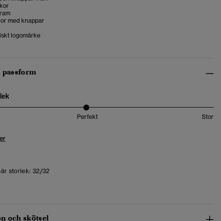
ckor
fram
kor med knappar
tiskt logomärke
h passform
lek
Perfekt
Stor
er
är storlek:
32/32
n och skötsel