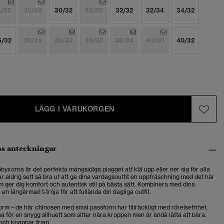
8/32
30/30
30/32
32/30
32/32
32/34
34/32
6/32
36/34
38/30
38/32
38/34
40/30
40/32
LÄGG I VARUKORGEN
s anteckningar
yxorna är det perfekta mångsidiga plagget att klä upp eller ner sig för alla
 har aldrig sett så bra ut att ge dina vardagsoutfit en uppfräschning med det här
m ger dig komfort och autentisk stil på bästa sätt. Kombinera med dina
 en långärmad t-tröja för att fullända din dagliga outfit.
rm – de här chinosen med smal passform har tillräckligt med rörelsefrihet.
a för en snygg silhuett som sitter nära kroppen men är ändå lätta att bära.
och knappar fram