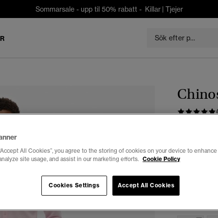
Sommarsale - upp til 50% rabatt -
Killar
|
Tjejer
ER
Chino
kr 629,3
anner
Du sparar 30 %
“Accept All Cookies”, you agree to the storing of cookies on your device to enhance 
analyze site usage, and assist in our marketing efforts.
Cookie Policy
Färg:
stone
vald
Cookies Settings
Accept All Cookies
Välj Storlek: