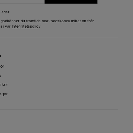
läder
g godkänner du framtida marknadskommunikation från
s i vår
Integritetspolicy
n
kor
y
kakor
ngar