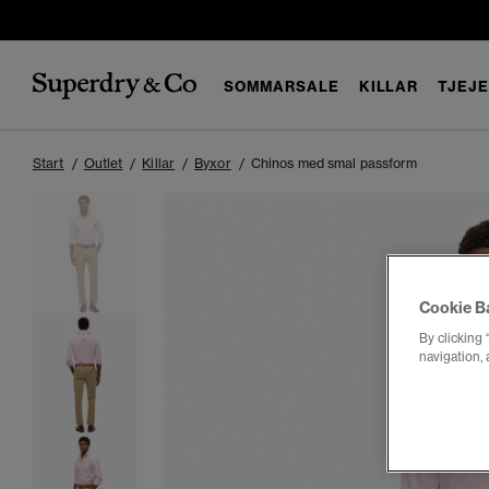
SOMMARSALE
KILLAR
TJEJ
Start
Outlet
Killar
Byxor
Chinos med smal passform
Cookie B
By clicking 
navigation, 