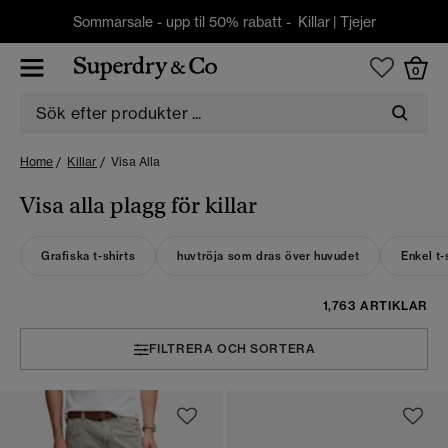
Sommarsale - upp til 50% rabatt -
Killar
|
Tjejer
0
Home
Killar
Visa Alla
Visa alla plagg för killar
Grafiska t-shirts
huvtröja som dras över huvudet
Enkel t-
1,763 ARTIKLAR
FILTRERA OCH SORTERA