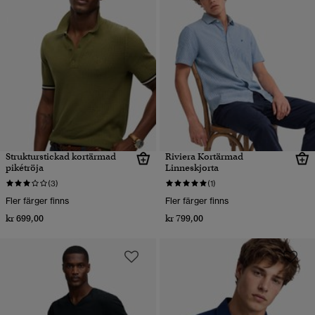
Strukturstickad kortärmad
Riviera Kortärmad
pikétröja
Linneskjorta
(3)
(1)
Fler färger finns
Fler färger finns
kr 699,00
kr 799,00