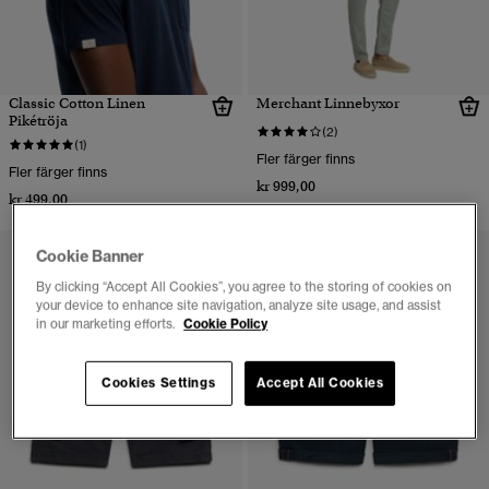
Classic Cotton Linen
Merchant Linnebyxor
Pikétröja
(2)
(1)
Fler färger finns
Fler färger finns
kr 999,00
kr 499,00
Cookie Banner
By clicking “Accept All Cookies”, you agree to the storing of cookies on
your device to enhance site navigation, analyze site usage, and assist
in our marketing efforts.
Cookie Policy
Cookies Settings
Accept All Cookies