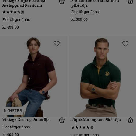
Vintage Stripe Pikétröja
Strukturstickad kortärmad
Avslappnad Passform
pikétröja
Fler färger finns
(1)
kr 699,00
Fler färger finns
kr 499,00
NYHETER
Vintage Destroy Polotröja
Piqué Monogram Pikétröja
Fler färger finns
(1)
kr 499,00
Fler färger finns