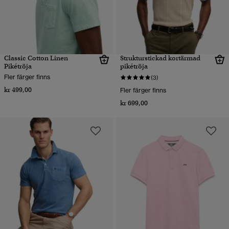
Classic Cotton Linen
Strukturstickad kortärmad
Pikétröja
pikétröja
Fler färger finns
(3)
kr 499,00
Fler färger finns
kr 699,00