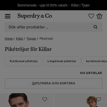
Sommarsale - upp til 50% rabatt -
Killar
|
Tjejer
0
Home
Killar
Toppar
Piketrojor
Pikétröjor för Killar
Kortärmad pikétröja
Långärmad pikétröja
kortärmad skjo
140 ARTIKLAR
FILTRERA OCH SORTERA