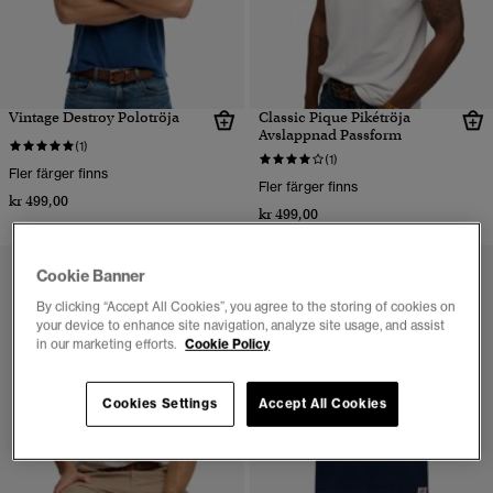
Vintage Destroy Polotröja
Classic Pique Pikétröja
Avslappnad Passform
(1)
(1)
Fler färger finns
Fler färger finns
kr 499,00
kr 499,00
Cookie Banner
By clicking “Accept All Cookies”, you agree to the storing of cookies on
your device to enhance site navigation, analyze site usage, and assist
in our marketing efforts.
Cookie Policy
Cookies Settings
Accept All Cookies