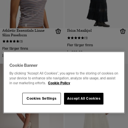
Athletic Essentials Linne
Ibiza Maxikjol
Slim Passform
(1)
(1)
Fler färger finns
Fler färger finns
kr 999,00
kr 249,00
Cookie Banner
By clicking “Accept All Cookies”, you agree to the storing of cookies on
your device to enhance site navigation, analyze site usage, and assist
in our marketing efforts.
Cookie Policy
Cookies Settings
Accept All Cookies