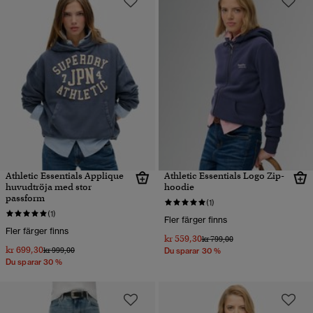
Athletic Essentials Applique
Athletic Essentials Logo Zip-
huvudtröja med stor
hoodie
passform
(1)
(1)
Fler färger finns
Fler färger finns
kr 559,30
Pris reducerat från
till
kr 799,00
kr 699,30
Pris reducerat från
till
kr 999,00
Du sparar 30 %
Du sparar 30 %