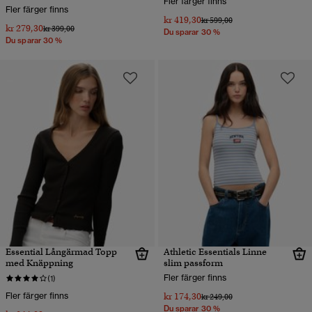
Fler färger finns
Fler färger finns
kr 419,30
Pris reducerat från
till
kr 599,00
kr 279,30
Pris reducerat från
till
kr 399,00
Du sparar 30 %
Du sparar 30 %
Essential Långärmad Topp
Athletic Essentials Linne
med Knäppning
slim passform
Fler färger finns
(1)
Fler färger finns
kr 174,30
Pris reducerat från
till
kr 249,00
Du sparar 30 %