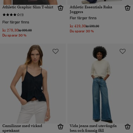
Athletic Graphic Slim T-shirt
Athletic Essentials Raka
Joggers
(1)
Fler färger finns
Fler färger finns
kr 419,30
Pris reducerat från
till
kr 599,00
kr 279,30
Pris reducerat från
till
kr 399,00
Du sparar 30 %
Du sparar 30 %
Camilinne med virkad
Vida jeans med utsvängda
spetskant
ben och fransig fåll