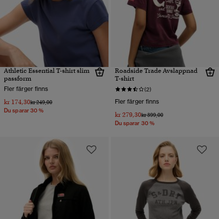
Athletic Essential T-shirt slim
Roadside Trade Avslappnad
passform
T-shirt
Fler färger finns
(2)
kr 174,30
Fler färger finns
Pris reducerat från
till
kr 249,00
Du sparar 30 %
kr 279,30
Pris reducerat från
till
kr 399,00
Du sparar 30 %