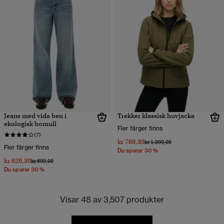
Jeans med vida ben i
Trekker klassisk huvjacka
ekologisk bomull
Fler färger finns
(7)
kr 769,30
Pris reducerat från
till
kr 1.099,00
Fler färger finns
Du sparar 30 %
kr 629,30
Pris reducerat från
till
kr 899,00
Du sparar 30 %
Visar 48 av 3,507 produkter