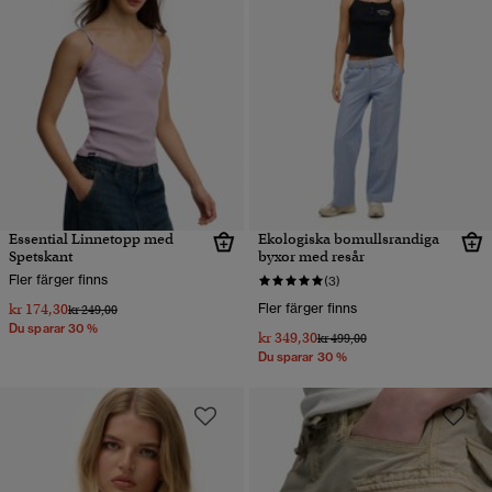
Essential Linnetopp med
Ekologiska bomullsrandiga
Spetskant
byxor med resår
Fler färger finns
(3)
kr 174,30
Fler färger finns
Pris reducerat från
till
kr 249,00
Du sparar 30 %
kr 349,30
Pris reducerat från
till
kr 499,00
Du sparar 30 %