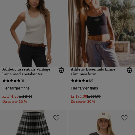
Athletic Essentials Vintage
Athletic Essentials Linne
linne med spetskanter
slim passform
(1)
(2)
Fler färger finns
Fler färger finns
kr 174,30
kr 174,30
Pris reducerat från
till
Pris reducerat från
till
kr 249,00
kr 249,00
Du sparar 30 %
Du sparar 30 %