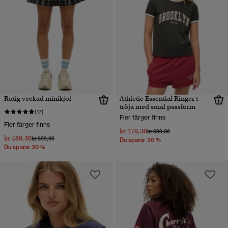
Rutig veckad minikjol
Athletic Essential Ringer t-
tröja med smal passform
(17)
Fler färger finns
Fler färger finns
kr 279,30
Pris reducerat från
till
kr 399,00
kr 489,30
Pris reducerat från
till
kr 699,00
Du sparar 30 %
Du sparar 30 %