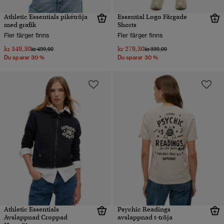
Athletic Essentials pikétröja
Essential Logo Färgade
med grafik
Shorts
Fler färger finns
Fler färger finns
kr 349,30
kr 279,30
Pris reducerat från
till
Pris reducerat från
till
kr 499,00
kr 399,00
Du sparar 30 %
Du sparar 30 %
Athletic Essentials
Psychic Readings
Avslappnad Croppad
avslappnad t-tröja