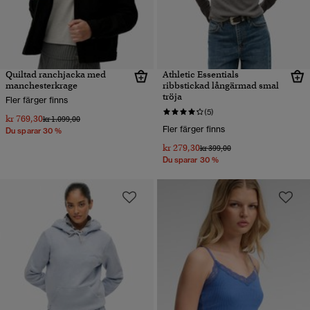
Quiltad ranchjacka med
Athletic Essentials
manchesterkrage
ribbstickad långärmad smal
tröja
Fler färger finns
(5)
kr 769,30
Pris reducerat från
till
kr 1.099,00
Fler färger finns
Du sparar 30 %
kr 279,30
Pris reducerat från
till
kr 399,00
Du sparar 30 %