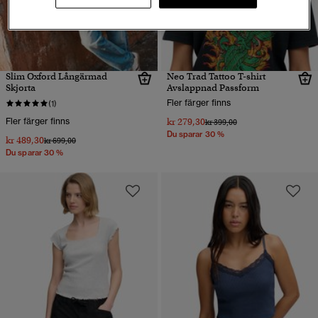
Slim Oxford Långärmad
Neo Trad Tattoo T-shirt
Skjorta
Avslappnad Passform
Fler färger finns
(1)
Fler färger finns
kr 279,30
Pris reducerat från
till
kr 399,00
Du sparar 30 %
kr 489,30
Pris reducerat från
till
kr 699,00
Du sparar 30 %