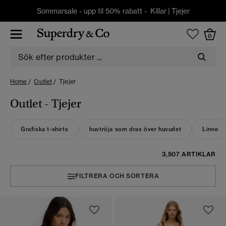
Sommarsale - upp til 50% rabatt -
Killar
|
Tjejer
0
Home
Outlet
Tjejer
Outlet - Tjejer
Grafiska t-shirts
huvtröja som dras över huvudet
Linne
3,507 ARTIKLAR
FILTRERA OCH SORTERA