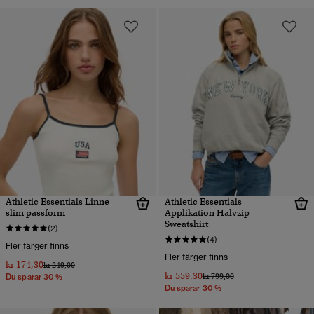
Athletic Essentials Linne
Athletic Essentials
slim passform
Applikation Halvzip
Sweatshirt
(2)
(4)
Fler färger finns
Fler färger finns
kr 174,30
Pris reducerat från
till
kr 249,00
kr 559,30
Pris reducerat från
till
kr 799,00
Du sparar 30 %
Du sparar 30 %