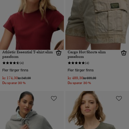
Athletic Essential T-shirt slim
Cargo Hot Shorts slim
passform
passform
(4)
(4)
Fler färger finns
Fler färger finns
kr 174,30
kr 489,30
Pris reducerat från
till
Pris reducerat från
till
kr 249,00
kr 699,00
Du sparar 30 %
Du sparar 30 %