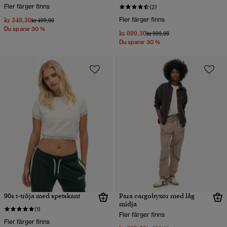
Fler färger finns
(2)
kr 349,30
Fler färger finns
Pris reducerat från
till
kr 499,00
Du sparar 30 %
kr 699,30
Pris reducerat från
till
kr 999,00
Du sparar 30 %
90s t-tröja med spetskant
Para cargobyxor med låg
midja
(1)
Fler färger finns
Fler färger finns