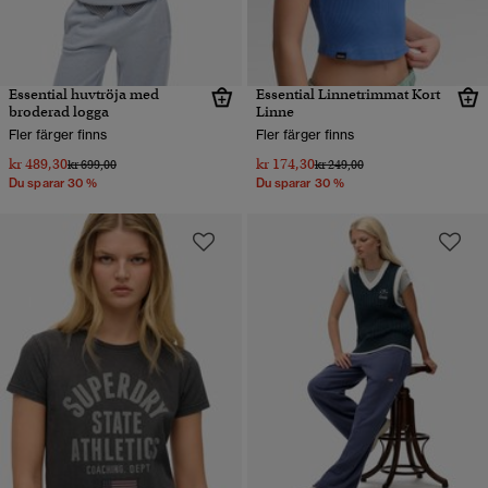
Essential huvtröja med
Essential Linnetrimmat Kort
broderad logga
Linne
Fler färger finns
Fler färger finns
kr 489,30
kr 174,30
Pris reducerat från
till
Pris reducerat från
till
kr 699,00
kr 249,00
Du sparar 30 %
Du sparar 30 %