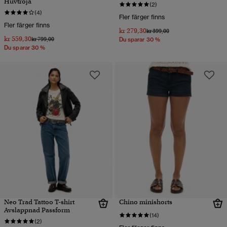
Huvtröja
(2)
(4)
Fler färger finns
Fler färger finns
kr 279,30
Pris reducerat från
till
kr 399,00
kr 559,30
Pris reducerat från
till
kr 799,00
Du sparar 30 %
Du sparar 30 %
Neo Trad Tattoo T-shirt
Chino minishorts
Avslappnad Passform
(14)
(2)