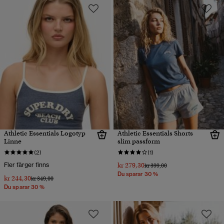
Athletic Essentials Logotyp
Athletic Essentials Shorts
Linne
slim passform
(2)
(1)
Fler färger finns
kr 279,30
Pris reducerat från
till
kr 399,00
Du sparar 30 %
kr 244,30
Pris reducerat från
till
kr 349,00
Du sparar 30 %