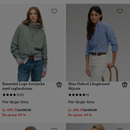
Essential Logo huvjacka
Slim Oxford Långärmad
med raglanärmar
Skjorta
(6)
(1)
Fler färger finns
Fler färger finns
kr 489,30
kr 489,30
Pris reducerat från
till
Pris reducerat från
till
kr 699,00
kr 699,00
Du sparar 30 %
Du sparar 30 %