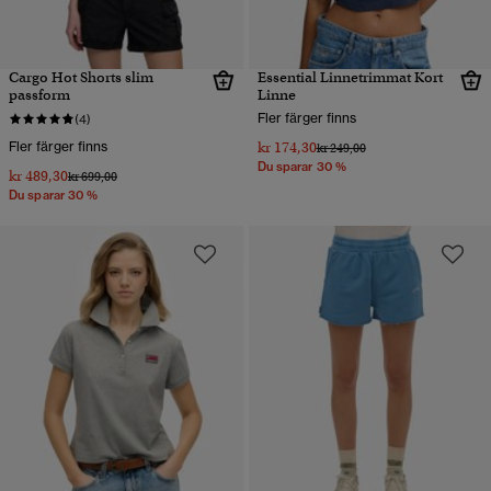
Cargo Hot Shorts slim
Essential Linnetrimmat Kort
passform
Linne
Fler färger finns
(4)
Fler färger finns
kr 174,30
Pris reducerat från
till
kr 249,00
Du sparar 30 %
kr 489,30
Pris reducerat från
till
kr 699,00
Du sparar 30 %