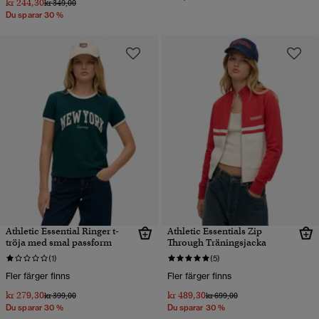
kr 244,30
Pris reducerat från
till
kr 349,00
Du sparar 30 %
Athletic Essential Ringer t-
Athletic Essentials Zip
tröja med smal passform
Through Träningsjacka
(1)
(5)
Fler färger finns
Fler färger finns
kr 279,30
kr 489,30
Pris reducerat från
till
Pris reducerat från
till
kr 399,00
kr 699,00
Du sparar 30 %
Du sparar 30 %