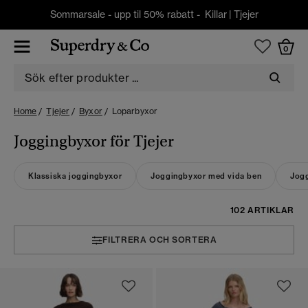
Sommarsale - upp til 50% rabatt -
Killar
|
Tjejer
0
Home
Tjejer
Byxor
Loparbyxor
Joggingbyxor för Tjejer
Klassiska joggingbyxor
Joggingbyxor med vida ben
Jog
102 ARTIKLAR
FILTRERA OCH SORTERA