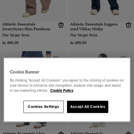
Athletic Essentials
Athletic Essentials Joggers
Jerseybyxor Slim Passform
med Vikbar Midja
Fler färger finns
Fler färger finns
kr 499,00
kr 499,00
Cookie Banner
By clicking “Accept All Cookies”, you agree to the storing of cookies on
your device to enhance site navigation, analyze site usage, and assist
in our marketing efforts.
Cookie Policy
Cookies Settings
Accept All Cookies
Athletic Essentials Låga
Athletic Essentials