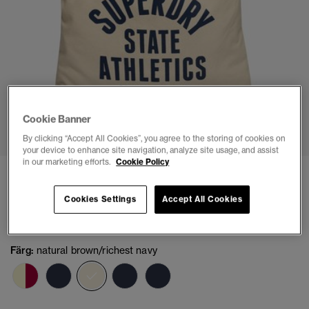
1
2
3
4
5
Cookie Banner
By clicking “Accept All Cookies”, you agree to the storing of cookies on
your device to enhance site navigation, analyze site usage, and assist
in our marketing efforts.
Cookie Policy
Superdry Tote
(7)
Cookies Settings
Accept All Cookies
kr 99,00
Färg:
natural brown/richest navy
vald