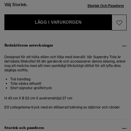
Välj Storlek:
Storlek Och Passform
LÄGG I VARUKORGEN
Redaktörens anteckningar
Designad för att hålla stilen och följa med överallt. Vår Superdry Tote är
det bästa tillskottet till din garderob och accessoarer denna säsong, enkel
nog att matcha med allt men samtidigt tillräckligt stilfull för att lyfta dina
dagliga outfits.
Två handtag
Tote-väska silhuett
Stort signatur-grafiktryck
H 43 cm X B 52 cm X axelremshöjd 27 cm
Ett collegetema-tryck med en stiliserad tolkning av stjärnor och ränder.
Storlek och passform