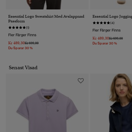
Essential Logo Sweatshirt Med Avslappnad
Essential Logo Jogg
Passform
(4)
(1)
Fler Färger Finns
Fler Färger Finns
Kr 489,30
Pris Reducerat 
Till
Kr 699,00
Kr 489,30
Pris Reducerat Från
Till
Kr 699,00
Du Sparar 30 %
Du Sparar 30 %
Senast Visad