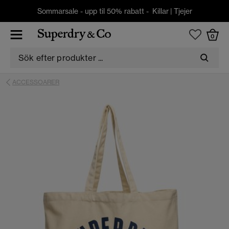
Sommarsale - upp til 50% rabatt -
Killar
|
Tjejer
0
ACCESSOARER