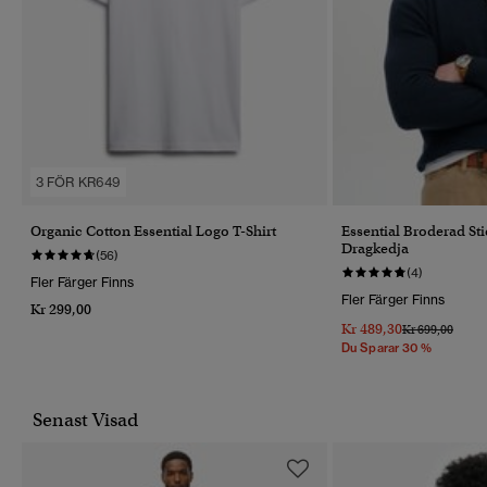
3 FÖR KR649
Organic Cotton Essential Logo T-Shirt
Essential Broderad St
Dragkedja
(56)
(4)
Fler Färger Finns
Fler Färger Finns
Kr 299,00
Kr 489,30
Pris Reducerat 
Till
Kr 699,00
Du Sparar 30 %
Senast Visad