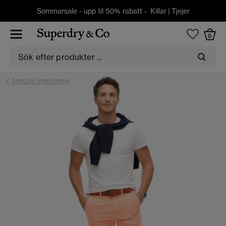
Sommarsale - upp til 50% rabatt -
Killar
|
Tjejer
0
MINDRE PAVERKAN