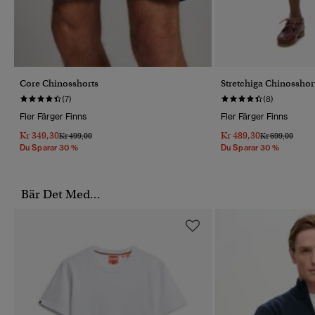
Core Chinosshorts
Stretchiga Chinosshor
(7)
(8)
Fler Färger Finns
Fler Färger Finns
Kr 349,30
Kr 489,30
Pris Reducerat Från
Till
Pris Reducerat 
Till
Kr 499,00
Kr 699,00
Du Sparar 30 %
Du Sparar 30 %
Bär Det Med...