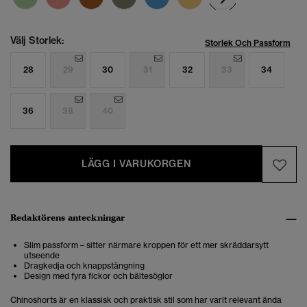
Välj Storlek:
Storlek Och Passform
28
29
30
31
32
33
34
36
38
40
LÄGG I VARUKORGEN
Redaktörens anteckningar
Slim passform – sitter närmare kroppen för ett mer skräddarsytt
utseende
Dragkedja och knappstängning
Design med fyra fickor och bältesöglor
Chinoshorts är en klassisk och praktisk stil som har varit relevant ända