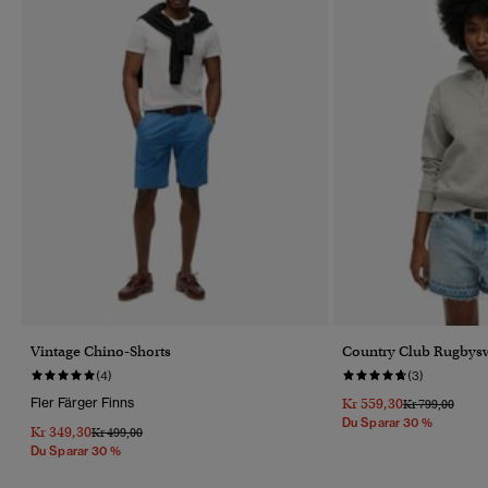
Vintage Chino-Shorts
Country Club Rugbysw
(4)
(3)
Fler Färger Finns
Kr 559,30
Pris Reducerat 
Till
Kr 799,00
Du Sparar 30 %
Kr 349,30
Pris Reducerat Från
Till
Kr 499,00
Du Sparar 30 %