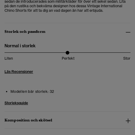
sedan de introducerades som militärkläder för över ett sekel sedan. Lita
på den rustika och bekväma designen hos dessa Vintage International
Chino Shorts för att ta dig an vad dagen än har att erbjuda.
Storlek och passform
Normal i storlek
Liten
Perfekt
Stor
Läs Recensioner
Modellen bär storlek:
32
Storleksguide
Komposition och skötsel