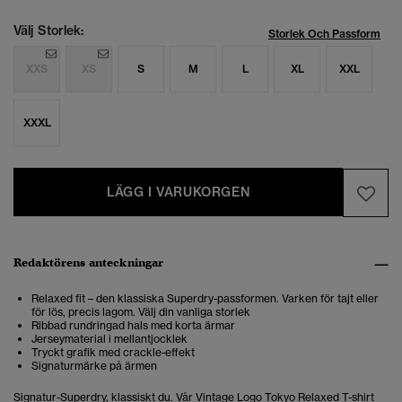
Välj Storlek:
Storlek Och Passform
XXS
XS
S
M
L
XL
XXL
XXXL
LÄGG I VARUKORGEN
Redaktörens anteckningar
Relaxed fit – den klassiska Superdry-passformen. Varken för tajt eller
för lös, precis lagom. Välj din vanliga storlek
Ribbad rundringad hals med korta ärmar
Jerseymaterial i mellantjocklek
Tryckt grafik med crackle-effekt
Signaturmärke på ärmen
Signatur-Superdry, klassiskt du. Vår Vintage Logo Tokyo Relaxed T-shirt