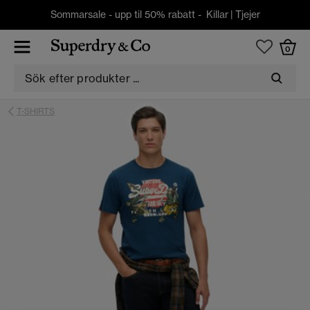
Sommarsale - upp til 50% rabatt -
Killar
|
Tjejer
0
T-SHIRTS