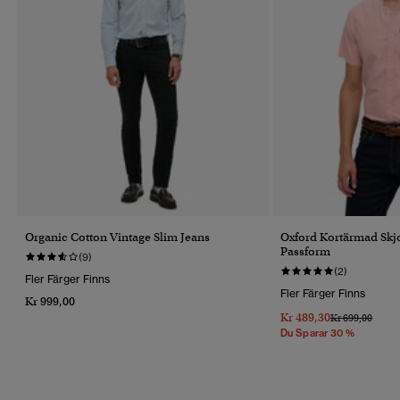
Organic Cotton Vintage Slim Jeans
Oxford Kortärmad Skjo
Passform
(9)
(2)
Fler Färger Finns
Fler Färger Finns
Kr 999,00
Kr 489,30
Pris Reducerat 
Till
Kr 699,00
Du Sparar 30 %