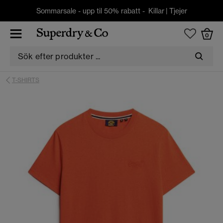
Sommarsale - upp til 50% rabatt -
Killar
|
Tjejer
0
T-SHIRTS