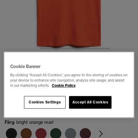
1
2
3
4
5
6
7
Cookie Banner
By clicking “Accept All Cookies”, you agree to the storing of cookies on
3 FÖR KR649
your device to enhance site navigation, analyze site usage, and assist
in our marketing efforts.
Cookie Policy
Essential Logo T-shirt
(33)
Cookies Settings
Accept All Cookies
kr 249,00
Färg:
bright orange marl