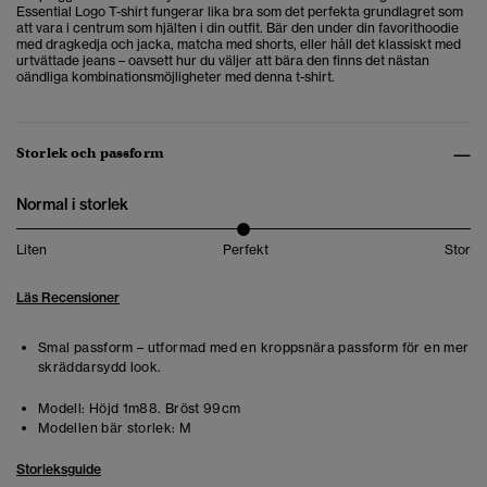
Essential Logo T-shirt fungerar lika bra som det perfekta grundlagret som
att vara i centrum som hjälten i din outfit. Bär den under din favorithoodie
med dragkedja och jacka, matcha med shorts, eller håll det klassiskt med
urtvättade jeans – oavsett hur du väljer att bära den finns det nästan
oändliga kombinationsmöjligheter med denna t-shirt.
Storlek och passform
Normal i storlek
Liten
Perfekt
Stor
Läs Recensioner
Smal passform – utformad med en kroppsnära passform för en mer
skräddarsydd look.
Modell:
Höjd 1m88. Bröst 99cm
Modellen bär storlek:
M
Storleksguide