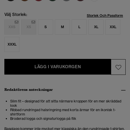
Välj Storlek:
Storlek Och Passform
XXS
XS
S
M
L
XL
XXL
XXXL
LÄGG I VARUKORGEN
Redaktörens anteckningar
Slim fit – designad för att sitta närmare kroppen för en mer skräddad
look
Ribbad rundringad halsringning med korta ärmar för en ikonisk t-
shirtform
Broderad logga och signaturlogga på flik
Basplagg kommer inte mycket mer klassiska än den rundringade t-shirten.