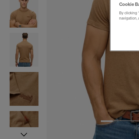
Cookie B
By clicking 
navigation, 
1
2
3