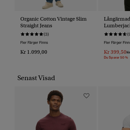
Organic Cotton Vintage Slim
Långärmad 
Straight Jeans
Lumberjack
(3)
(
Fler Färger Finns
Fler Färger Finn
Kr 1.099,00
Kr 399,50
Pr
Kr
Du Sparar 50 %
Senast Visad