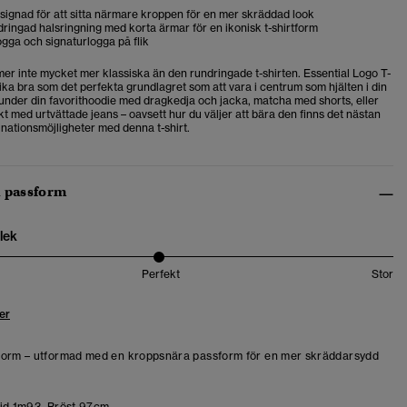
designad för att sitta närmare kroppen för en mer skräddad look
ringad halsringning med korta ärmar för en ikonisk t-shirtform
gga och signaturlogga på flik
r inte mycket mer klassiska än den rundringade t-shirten. Essential Logo T-
lika bra som det perfekta grundlagret som att vara i centrum som hjälten i din
n under din favorithoodie med dragkedja och jacka, matcha med shorts, eller
skt med urtvättade jeans – oavsett hur du väljer att bära den finns det nästan
nationsmöjligheter med denna t-shirt.
h passform
lek
Perfekt
Stor
er
form – utformad med en kroppsnära passform för en mer skräddarsydd
d 1m93. Bröst 97cm