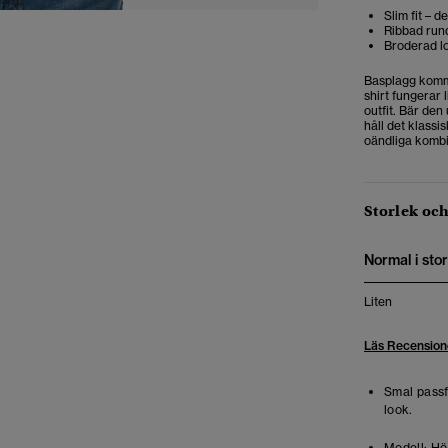
Slim fit – 
Ribbad rund
Broderad lo
Basplagg komme
shirt fungerar 
outfit. Bär de
håll det klassi
oändliga kombi
Storlek oc
Normal i stor
Liten
Läs Recension
Smal pass
look.
Modell:
Höj