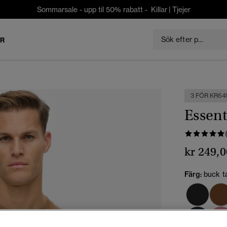
Sommarsale - upp til 50% rabatt -
Killar
|
Tjejer
ER
3 FÖR KR64
Essent
kr 249,0
Färg:
buck t