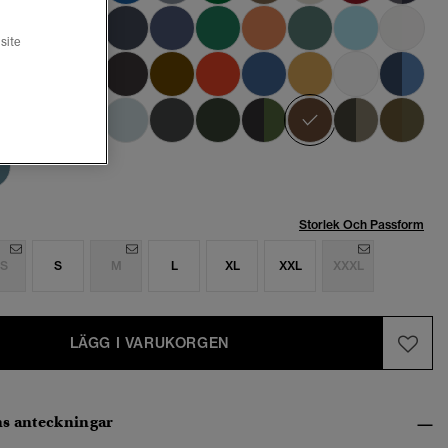
site
vald
Storlek Och Passform
S
S
M
L
XL
XXL
XXXL
LÄGG I VARUKORGEN
s anteckningar