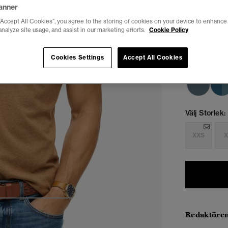
anner
“Accept All Cookies”, you agree to the storing of cookies on your device to enhance 
analyze site usage, and assist in our marketing efforts.
Cookie Policy
Cookies Settings
Accept All Cookies
Välj Storlek:
XXS
X
4
5
6
7
Redaktören