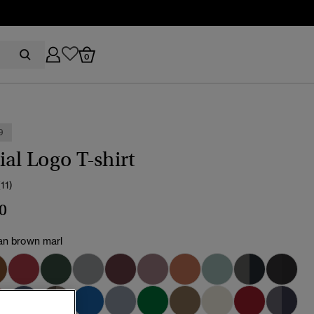
0
9
ial Logo T-shirt
(11)
0
an brown marl