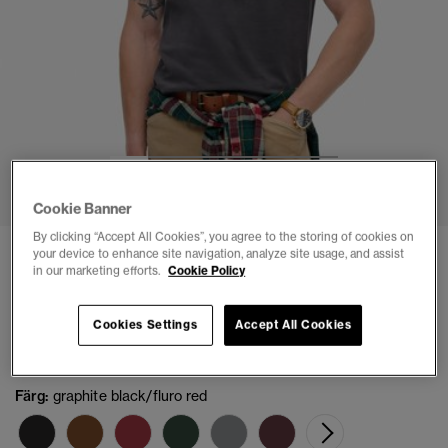
1
2
3
4
5
6
Cookie Banner
By clicking “Accept All Cookies”, you agree to the storing of cookies on
your device to enhance site navigation, analyze site usage, and assist
3 FÖR KR649
in our marketing efforts.
Cookie Policy
Essential Logo T-shirt
(7)
Cookies Settings
Accept All Cookies
kr 249,00
Färg:
graphite black/fluro red