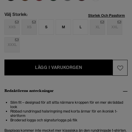
Välj Storlek:
Storlek Och Passform
XXS
XS
S
M
L
XL
XXL
XXXL
LÄGG I VARUKORGEN
Redaktörens anteckningar
Slim fit – designad för att sitta närmare kroppen för en mer skräddad
look
Ribbad rundringad halsringning med korta ärmar för en ikonisk t-
shirtform
Broderad logga och signaturlogga på flik
Basplagg kommer inte mycket mer klassiska än den rundringade t-shirten.