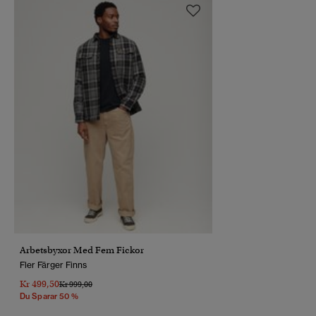
Arbetsbyxor Med Fem Fickor
Fler Färger Finns
Kr 499,50
Pris Reducerat Från
Till
Kr 999,00
Du Sparar 50 %