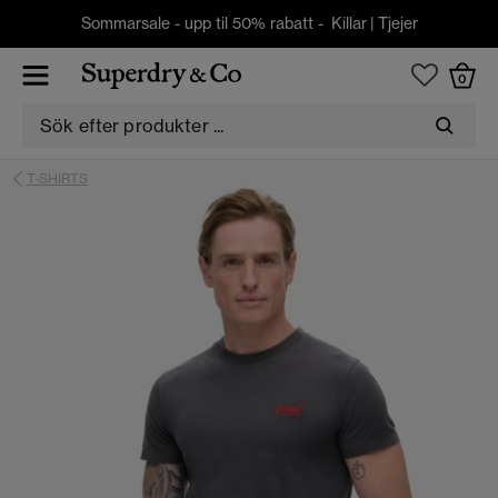
Sommarsale - upp til 50% rabatt -
Killar
|
Tjejer
0
T-SHIRTS