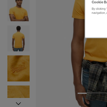
Cookie B
By clicking 
navigation, 
1
2
3