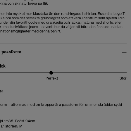
gga och signaturlogga på flik
r inte mycket mer klassiska än den rundringade t-shirten. Essential Logo T-
lika bra som det perfekta grundlagret som att vara i centrum som hjälten i din
n under din favorithoodie med dragkedja och jacka, matcha med shorts, eller
skt med urtvättade jeans – oavsett hur du väljer att bära den finns det nästan
nationsmöjligheter med denna t-shirt.
h passform
lek
Perfekt
Stor
er
form – utformad med en kroppsnära passform för en mer skräddarsydd
d 1m85. Bröst 94cm
är storlek:
M