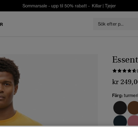
Sommarsale - upp til 50% rabatt -
Killar
|
Tjejer
ER
Essent
kr 249,0
Färg:
turmer