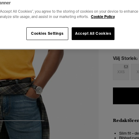
anner
“Accept All Cookies”, you agree to the storing of cookies on your device to enhance 
analyze site usage, and assist in our marketing efforts.
Cookie Policy
Cookies Settings
Accept All Cookies
Välj Storlek:
XXS
X
Redaktören
4
5
6
7
Slim fit – 
Ribbad rund