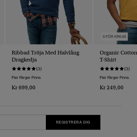
3 FÖR KR649
Ribbad Tröja Med Halvlång
Organic Cotton
Dragkedja
T-Shirt
(3)
(3)
Fler Färger Finns
Fler Färger Finns
Kr 699,00
Kr 249,00
REGISTRERA DIG