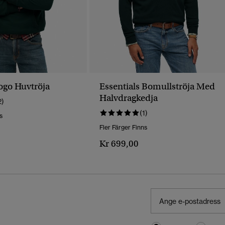
Logo Huvtröja
Essentials Bomullströja Med
Halvdragkedja
2)
(1)
s
Fler Färger Finns
Kr 699,00