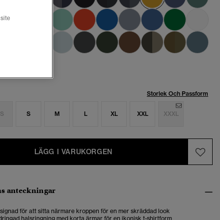
site
Storlek Och Passform
S
S
M
L
XL
XXL
XXXL
LÄGG I VARUKORGEN
s anteckningar
designad för att sitta närmare kroppen för en mer skräddad look
ringad halsringning med korta ärmar för en ikonisk t-shirtform