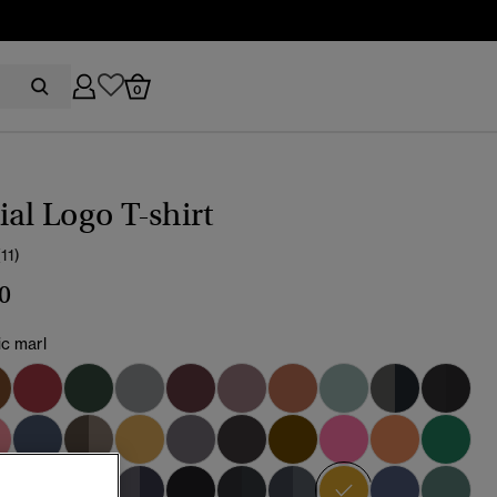
0
ial Logo T-shirt
(11)
0
ic marl
vald