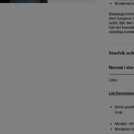
Broderad lo
Basplagg komme
shirt fungerar 
outfit. Bär de
håll det klassi
oändliga kombi
Storlek oc
Normal i stor
Liten
Läs Recension
Smal pass
look.
Modell:
Höj
Modellen b