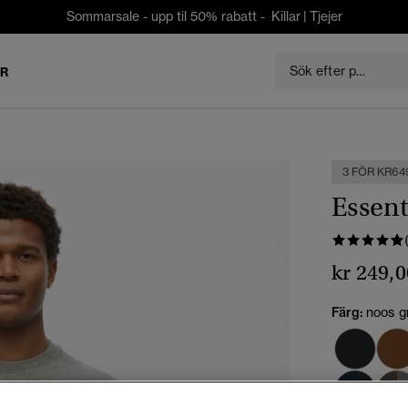
Sommarsale - upp til 50% rabatt -
Killar
|
Tjejer
ER
3 FÖR KR64
Essent
kr 249,0
Färg:
noos g