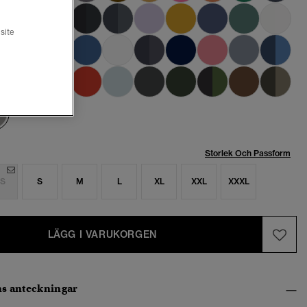
site
vald
Storlek Och Passform
S
S
M
L
XL
XXL
XXXL
LÄGG I VARUKORGEN
s anteckningar