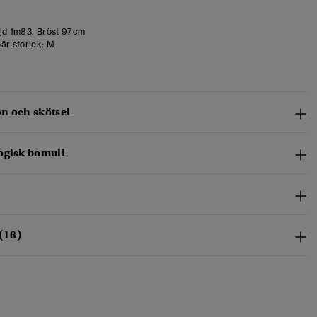
d 1m83. Bröst 97cm
är storlek:
M
n och skötsel
ogisk bomull
(16)