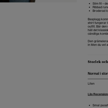
Slim fit – 
Ribbad rund
Broderad lo
Basplagg komme
shirt fungerar 
outfit. Bär de
håll det klassi
oändliga kombi
Den gråmelerad
in Men du vet a
Storlek oc
Normal i stor
Liten
Läs Recension
Smal pass