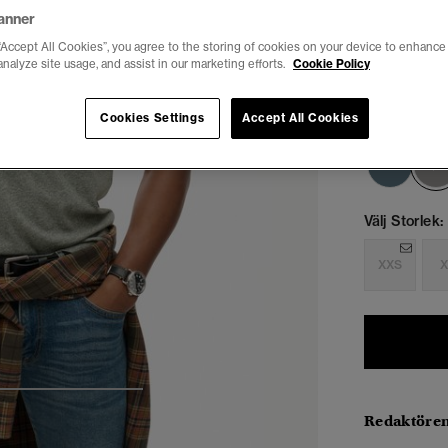
anner
“Accept All Cookies”, you agree to the storing of cookies on your device to enhance 
analyze site usage, and assist in our marketing efforts.
Cookie Policy
Cookies Settings
Accept All Cookies
Välj Storlek:
XXS
X
4
5
6
7
Redaktören