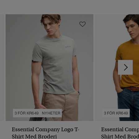
3 FÖR KR649
NYHETER
3 FÖR KR649
Essential Company Logo T-
Essential Com
Shirt Med Broderi
Shirt Med Brod