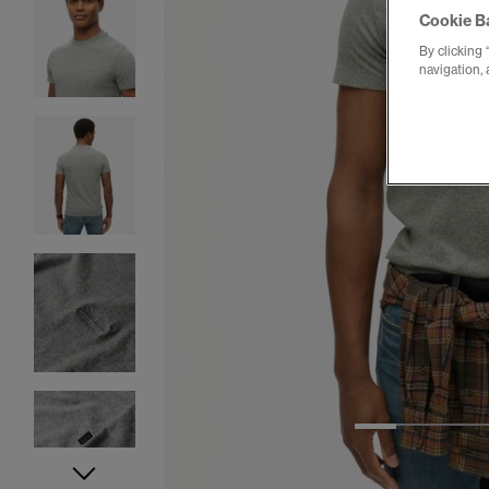
Cookie B
By clicking 
navigation, 
1
2
3