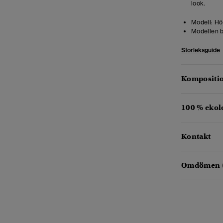
look.
Modell:
Höj
Modellen b
Storleksguide
Kompositio
100 % ekol
Kontakt
Omdömen 