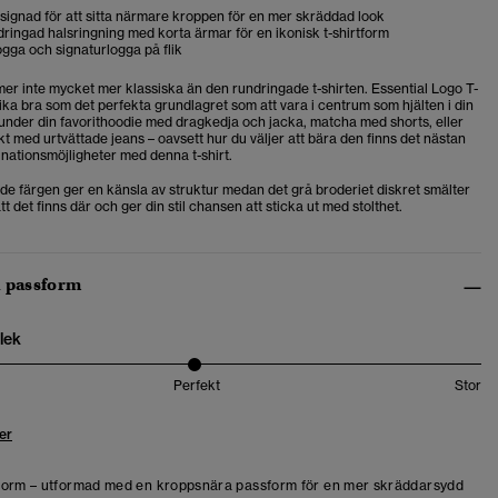
designad för att sitta närmare kroppen för en mer skräddad look
ringad halsringning med korta ärmar för en ikonisk t-shirtform
gga och signaturlogga på flik
r inte mycket mer klassiska än den rundringade t-shirten. Essential Logo T-
lika bra som det perfekta grundlagret som att vara i centrum som hjälten i din
n under din favorithoodie med dragkedja och jacka, matcha med shorts, eller
skt med urtvättade jeans – oavsett hur du väljer att bära den finns det nästan
nationsmöjligheter med denna t-shirt.
e färgen ger en känsla av struktur medan det grå broderiet diskret smälter
tt det finns där och ger din stil chansen att sticka ut med stolthet.
h passform
lek
Perfekt
Stor
er
form – utformad med en kroppsnära passform för en mer skräddarsydd