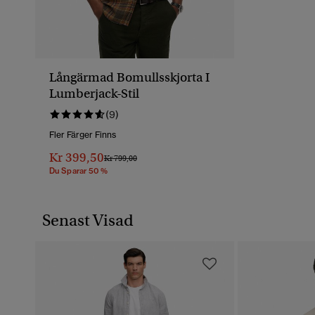
Långärmad Bomullsskjorta I
Lumberjack-Stil
(9)
Fler Färger Finns
Kr 399,50
Pris Reducerat Från
Till
Kr 799,00
Du Sparar 50 %
Senast Visad