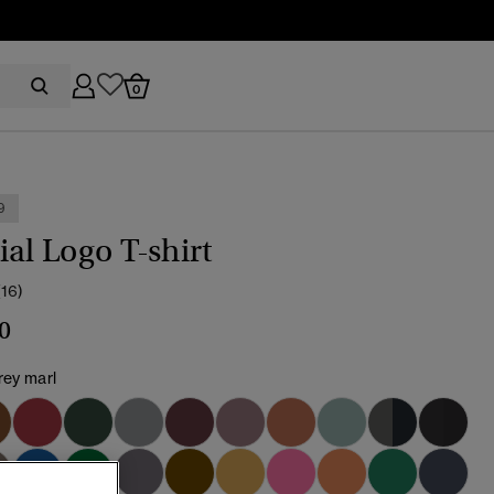
0
9
ial Logo T-shirt
(16)
0
rey marl