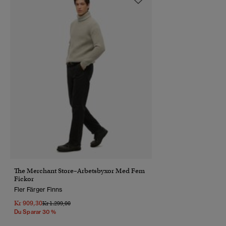
The Merchant Store–Arbetsbyxor Med Fem
Fickor
Fler Färger Finns
Kr 909,30
Pris Reducerat Från
Till
Kr 1.299,00
Du Sparar 30 %