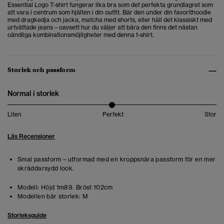
Essential Logo T-shirt fungerar lika bra som det perfekta grundlagret som
att vara i centrum som hjälten i din outfit. Bär den under din favorithoodie
med dragkedja och jacka, matcha med shorts, eller håll det klassiskt med
urtvättade jeans – oavsett hur du väljer att bära den finns det nästan
oändliga kombinationsmöjligheter med denna t-shirt.
Storlek och passform
Normal i storlek
Liten
Perfekt
Stor
Läs Recensioner
Smal passform – utformad med en kroppsnära passform för en mer
skräddarsydd look.
Modell:
Höjd 1m89. Bröst 102cm
Modellen bär storlek:
M
Storleksguide