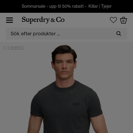
Sommarsale - upp til 50% rabatt -
Killar
|
Tjejer
0
T-SHIRTS