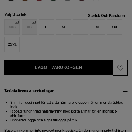
Välj Storlek:
Storlek Och Passform
XXS
XS
S
M
L
XL
XXL
XXXL
LÄGG I VARUKORGEN
Redaktörens anteckningar
Slim fit – designad för att sitta närmare kroppen för en mer skräddad
look
Ribbad rundringad halsringning med korta ärmar för en ikonisk t-
shirtform
Broderad logga och signaturlogga på flik
Basplagg kommer inte mycket mer klassiska än den rundringade t-shirten.