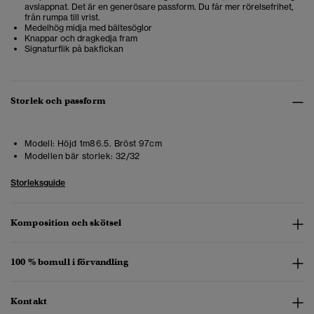
avslappnat. Det är en generösare passform. Du får mer rörelsefrihet,
från rumpa till vrist.
Medelhög midja med bältesöglor
Knappar och dragkedja fram
Signaturflik på bakfickan
Storlek och passform
Modell:
Höjd 1m86.5. Bröst 97cm
Modellen bär storlek:
32/32
Storleksguide
Komposition och skötsel
100 % bomull i förvandling
Kontakt