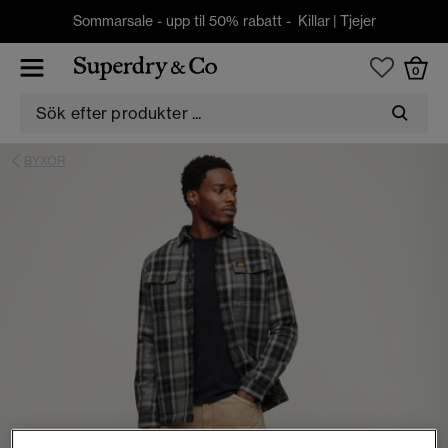
Sommarsale - upp til 50% rabatt -
Killar
|
Tjejer
0
BYXOR