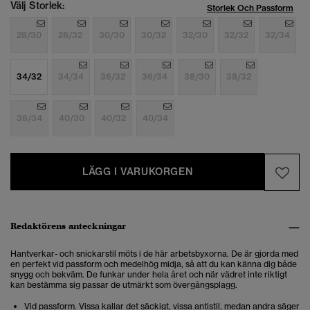
Välj Storlek:
Storlek Och Passform
28/30
28/32
30/30
30/32
32/30
32/32
32/34
34/32
34/34
36/32
36/34
38/30
38/32
38/34
40/30
40/32
40/34
LÄGG I VARUKORGEN
Redaktörens anteckningar
Hantverkar- och snickarstil möts i de här arbetsbyxorna. De är gjorda med
en perfekt vid passform och medelhög midja, så att du kan känna dig både
snygg och bekväm. De funkar under hela året och när vädret inte riktigt
kan bestämma sig passar de utmärkt som övergångsplagg.
Vid passform. Vissa kallar det säckigt, vissa antistil, medan andra säger