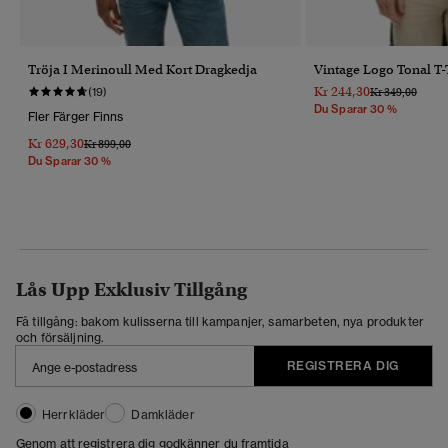
Tröja I Merinoull Med Kort Dragkedja
Vintage Logo Tonal T-
Kr 244,30
Pris Reducerat 
Till
(19)
Kr 349,00
Du Sparar 30 %
Fler Färger Finns
Kr 629,30
Pris Reducerat Från
Till
Kr 899,00
Du Sparar 30 %
Lås Upp Exklusiv Tillgång
Få tillgång: bakom kulisserna till kampanjer, samarbeten, nya produkter
och försäljning.
REGISTRERA DIG
Herrkläder
Damkläder
Genom att registrera dig godkänner du framtida