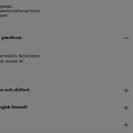
ngsögla
uperdry-märke på fickan
ppar
h passform
d 1m86.5. Bröst 98cm
är storlek:
M
n och skötsel
ogisk bomull