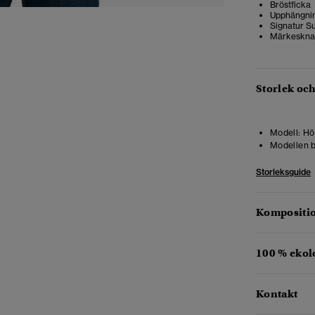
Bröstficka
Upphängni
Signatur S
Märkeskna
Storlek oc
Modell:
Höj
Modellen b
Storleksguide
Kompositio
100 % ekol
Kontakt