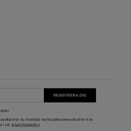
REGISTRERA DIG
läder
g godkänner du framtida marknadskommunikation från
s i vår
Integritetspolicy