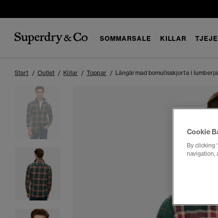
SOMMARSALE
KILLAR
TJEJ
Start
Outlet
Killar
Toppar
Långärmad bomullsskjorta i lumberjac
Cookie B
By clicking 
navigation, 