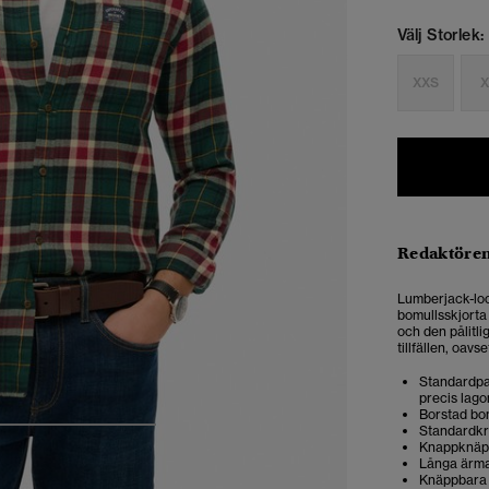
Välj Storlek:
XXS
X
Redaktören
Lumberjack-loo
bomullsskjorta 
och den pålitli
tillfällen, oavs
Standardpas
precis lago
Borstad bom
Standardk
4
5
6
7
Knappknäp
Långa ärm
Knäppbara