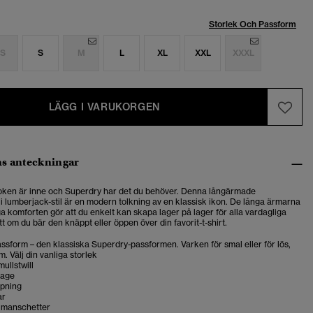
Storlek Och Passform
S
S
M
L
XL
XXL
XXXL
LÄGG I VARUKORGEN
s anteckningar
ken är inne och Superdry har det du behöver. Denna långärmade
i lumberjack-stil är en modern tolkning av en klassisk ikon. De långa ärmarna
ga komforten gör att du enkelt kan skapa lager på lager för alla vardagliga
ett om du bär den knäppt eller öppen över din favorit-t-shirt.
sform – den klassiska Superdry-passformen. Varken för smal eller för lös,
m. Välj din vanliga storlek
ullstwill
rage
pning
ar
 manschetter