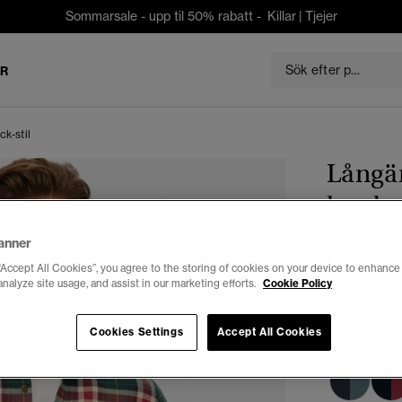
Sommarsale - upp til 50% rabatt -
Killar
|
Tjejer
ER
k-stil
Långä
lumber
kr 559,3
anner
Du sparar 30 %
“Accept All Cookies”, you agree to the storing of cookies on your device to enhance 
analyze site usage, and assist in our marketing efforts.
Cookie Policy
Färg:
oregon
vald
Cookies Settings
Accept All Cookies