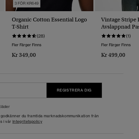
3 FÖR KR649
Organic Cotton Essential Logo
Vintage Stripe 
T-Shirt
Avslappnad Pa
(28)
(1)
Fler Färger Finns
Fler Färger Finns
Kr 349,00
Kr 499,00
REGISTRERA DIG
läder
g godkänner du framtida marknadskommunikation från
s i vår
Integritetspolicy