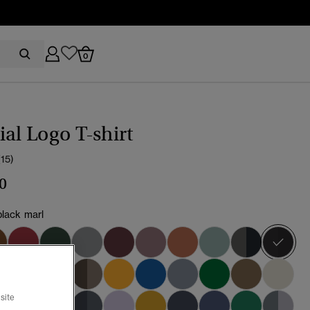
0
ial Logo T-shirt
(15)
0
black marl
val
site