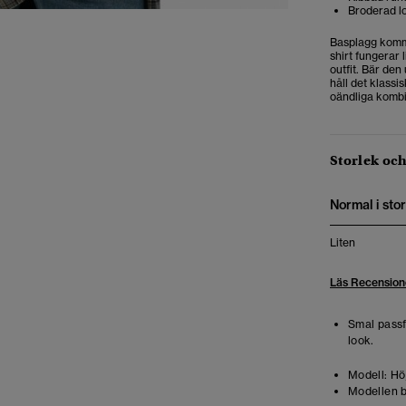
Broderad lo
Basplagg komme
shirt fungerar 
outfit. Bär de
håll det klassi
oändliga kombi
Storlek oc
Normal i stor
Liten
Läs Recension
Smal pass
look.
Modell:
Höj
Modellen b