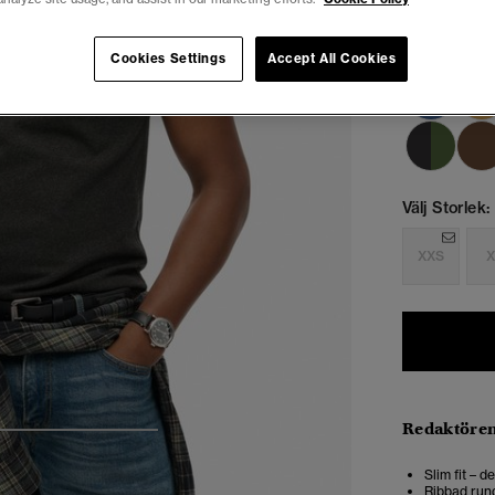
Cookies Settings
Accept All Cookies
Välj Storlek:
XXS
X
Redaktören
4
5
6
7
Slim fit – 
Ribbad rund