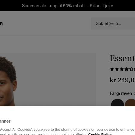
Sommarsale - upp til 50% rabatt -
Killar
|
Tjejer
ER
Essent
kr 249,0
Färg:
raven 
anner
“Accept All Cookies”, you agree to the storing of cookies on your device to enhance 
analyze site usage, and assist in our marketing efforts.
Cookie Policy