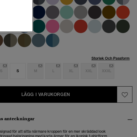
Storlek Och Passform
S
S
M
L
XL
XXL
XXXL
LÄGG I VARUKORGEN
s anteckningar
designad för att sitta närmare kroppen för en mer skräddad look
ringad halsringning med korta ärmar för en ikonisk t-shirtform