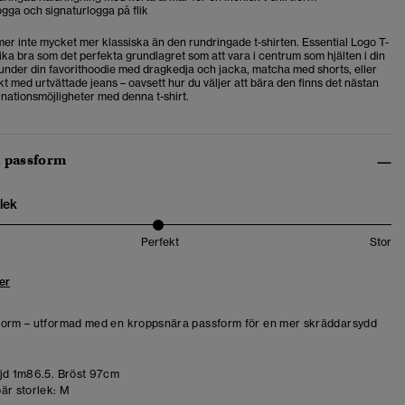
gga och signaturlogga på flik
r inte mycket mer klassiska än den rundringade t-shirten. Essential Logo T-
lika bra som det perfekta grundlagret som att vara i centrum som hjälten i din
n under din favorithoodie med dragkedja och jacka, matcha med shorts, eller
skt med urtvättade jeans – oavsett hur du väljer att bära den finns det nästan
nationsmöjligheter med denna t-shirt.
h passform
lek
Perfekt
Stor
er
form – utformad med en kroppsnära passform för en mer skräddarsydd
d 1m86.5. Bröst 97cm
är storlek:
M