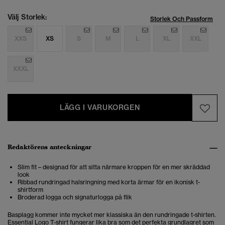
Välj Storlek:
Storlek Och Passform
XXS
XS
S
M
L
XL
XXL
XXXL
LÄGG I VARUKORGEN
Redaktörens anteckningar
Slim fit – designad för att sitta närmare kroppen för en mer skräddad
look
Ribbad rundringad halsringning med korta ärmar för en ikonisk t-
shirtform
Broderad logga och signaturlogga på flik
Basplagg kommer inte mycket mer klassiska än den rundringade t-shirten.
Essential Logo T-shirt fungerar lika bra som det perfekta grundlagret som