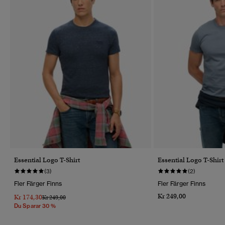
Essential Logo T-Shirt
Essential Logo T-Shirt
(3)
(2)
Fler Färger Finns
Fler Färger Finns
Kr 249,00
Kr 174,30
Pris Reducerat Från
Till
Kr 249,00
Du Sparar 30 %