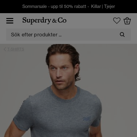
Sommarsale - upp til 50% rabatt -
Killar
|
Tjejer
0
T-SHIRTS