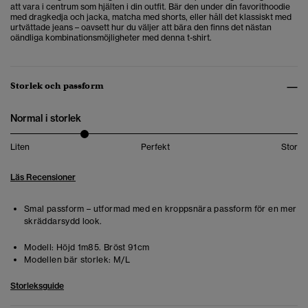
att vara i centrum som hjälten i din outfit. Bär den under din favorithoodie
med dragkedja och jacka, matcha med shorts, eller håll det klassiskt med
urtvättade jeans – oavsett hur du väljer att bära den finns det nästan
oändliga kombinationsmöjligheter med denna t-shirt.
Storlek och passform
Normal i storlek
Liten
Perfekt
Stor
Läs Recensioner
Smal passform – utformad med en kroppsnära passform för en mer
skräddarsydd look.
Modell:
Höjd 1m85. Bröst 91cm
Modellen bär storlek:
M/L
Storleksguide