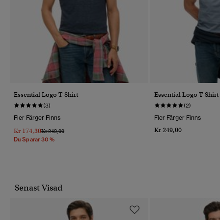
Essential Logo T-Shirt
Essential Logo T-Shirt
(3)
(2)
Fler Färger Finns
Fler Färger Finns
Kr 249,00
Kr 174,30
Pris Reducerat Från
Till
Kr 249,00
Du Sparar 30 %
Senast Visad