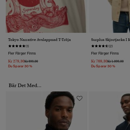
Tokyo Narrative Avslappnad T-Tröja
Surplus Skjortjacka I
(1)
(2)
Fler Färger Finns
Fler Färger Finns
Kr 279,30
Kr 769,30
Pris Reducerat Från
Till
Pris Reducerat 
Till
Kr 399,00
Kr 1.099,00
Du Sparar 30 %
Du Sparar 30 %
Bär Det Med...