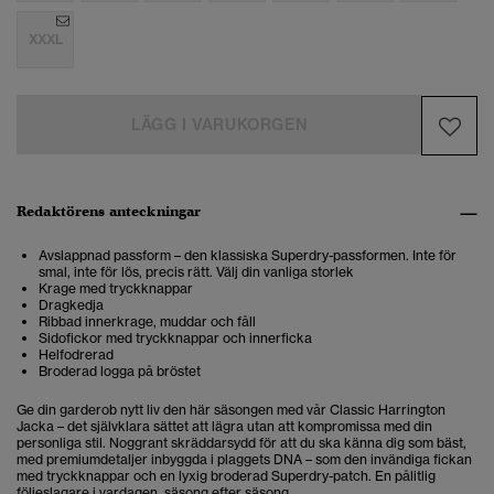
XXXL
LÄGG I VARUKORGEN
Redaktörens anteckningar
Avslappnad passform – den klassiska Superdry-passformen. Inte för
smal, inte för lös, precis rätt. Välj din vanliga storlek
Krage med tryckknappar
Dragkedja
Ribbad innerkrage, muddar och fåll
Sidofickor med tryckknappar och innerficka
Helfodrerad
Broderad logga på bröstet
Ge din garderob nytt liv den här säsongen med vår Classic Harrington
Jacka – det självklara sättet att lägra utan att kompromissa med din
personliga stil. Noggrant skräddarsydd för att du ska känna dig som bäst,
med premiumdetaljer inbyggda i plaggets DNA – som den invändiga fickan
med tryckknappar och en lyxig broderad Superdry-patch. En pålitlig
följeslagare i vardagen, säsong efter säsong.