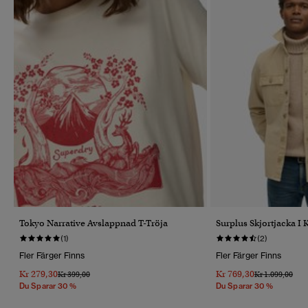
Tokyo Narrative Avslappnad T-Tröja
Surplus Skjortjacka I
(1)
(2)
Fler Färger Finns
Fler Färger Finns
Kr 279,30
Kr 769,30
Pris Reducerat Från
Till
Pris Reducerat 
Till
Kr 399,00
Kr 1.099,00
Du Sparar 30 %
Du Sparar 30 %