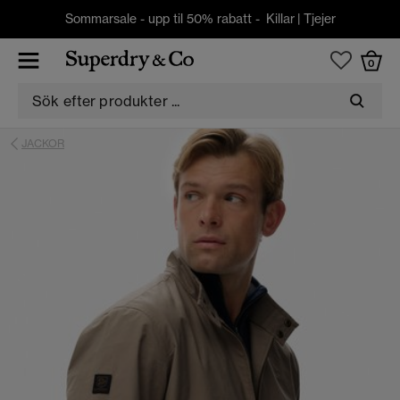
Sommarsale - upp til 50% rabatt -
Killar
|
Tjejer
0
JACKOR