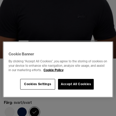
1
2
3
4
5
6
7
8
Cookie Banner
By clicking “Accept All Cookies”, you agree to the storing of cookies on
your device to enhance site navigation, analyze site usage, and assist
3 FÖR KR649
in our marketing efforts.
Cookie Policy
Organic Cotton Essential Logo T-shirt
(28)
Cookies Settings
Accept All Cookies
kr 349,00
Färg:
svart/svart
vald