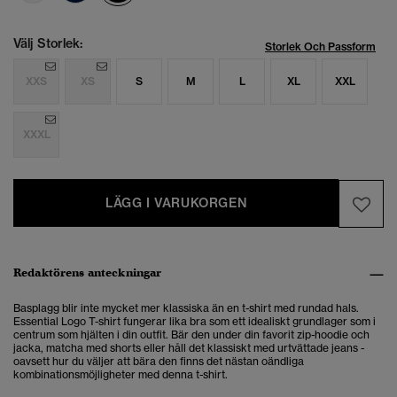
Välj Storlek:
Storlek Och Passform
XXS
XS
S
M
L
XL
XXL
XXXL
LÄGG I VARUKORGEN
Redaktörens anteckningar
Basplagg blir inte mycket mer klassiska än en t-shirt med rundad hals.
Essential Logo T-shirt fungerar lika bra som ett idealiskt grundlager som i
centrum som hjälten i din outfit. Bär den under din favorit zip-hoodie och
jacka, matcha med shorts eller håll det klassiskt med urtvättade jeans -
oavsett hur du väljer att bära den finns det nästan oändliga
kombinationsmöjligheter med denna t-shirt.