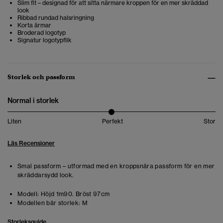
Slim fit – designad för att sitta närmare kroppen för en mer skräddad
look
Ribbad rundad halsringning
Korta ärmar
Broderad logotyp
Signatur logotypflik
Storlek och passform
Normal i storlek
Liten
Perfekt
Stor
Läs Recensioner
Smal passform – utformad med en kroppsnära passform för en mer
skräddarsydd look.
Modell:
Höjd 1m90. Bröst 97cm
Modellen bär storlek:
M
Storleksguide