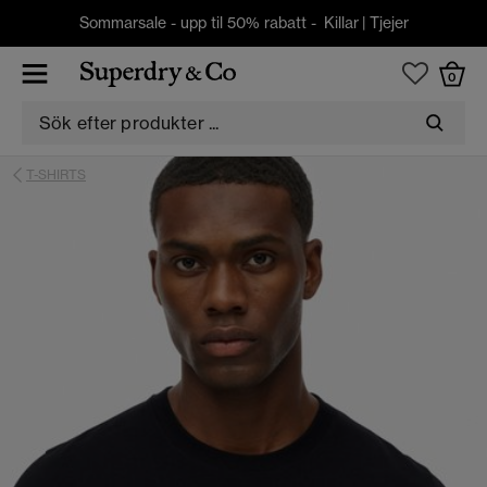
Sommarsale - upp til 50% rabatt -
Killar
|
Tjejer
0
T-SHIRTS