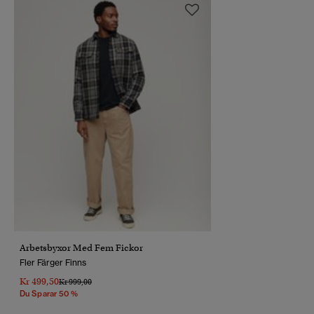
Arbetsbyxor Med Fem Fickor
Fler Färger Finns
Kr 499,50
Pris Reducerat Från
Till
Kr 999,00
Du Sparar 50 %