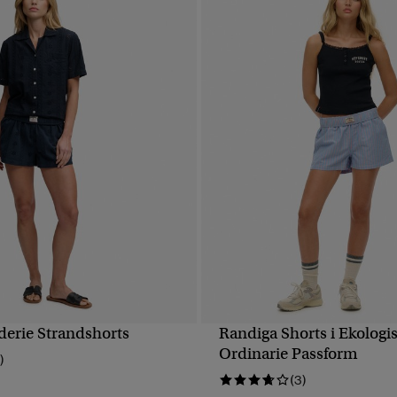
derie Strandshorts
Randiga Shorts i Ekologi
SNABBVY
SNABBVY
Ordinarie Passform
)
(3)