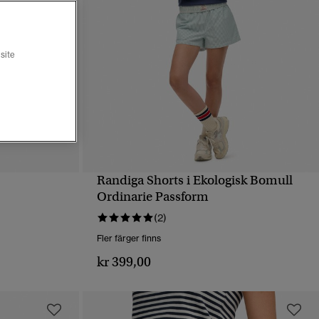
site
Randiga Shorts i Ekologisk Bomull
SNABBVY
Ordinarie Passform
(2)
Fler färger finns
kr 399,00