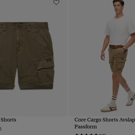
 Shorts
Core Cargo Shorts Avsla
SNABBVY
SNABBVY
Passform
)