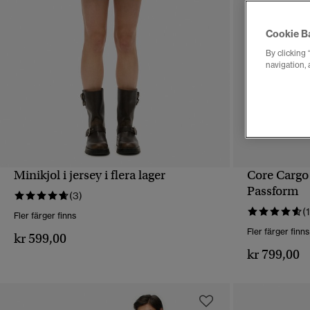
Cookie B
By clicking 
navigation, 
Minikjol i jersey i flera lager
Core Cargo
SNABBVY
Passform
(3)
(
Fler färger finns
Fler färger finns
kr 599,00
kr 799,00