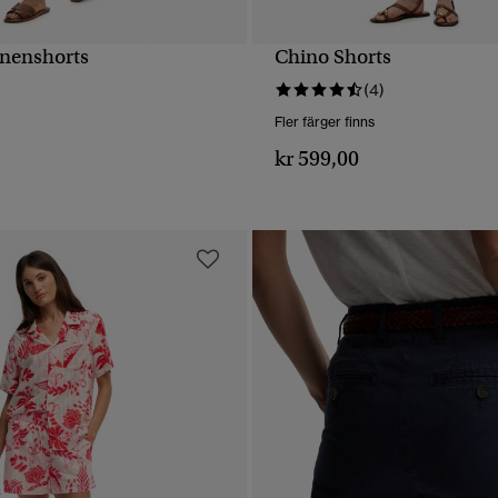
inenshorts
Chino Shorts
SNABBVY
SNABBVY
(4)
Fler färger finns
kr 599,00