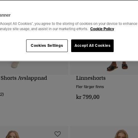
anner
“Accept All Cookies”, you agree to the storing of cookies on your device to enhance 
analyze site usage, and assist in our marketing efforts.
Cookie Policy
Cookies Settings
Accept All Cookies
 Shorts Avslappnad
Linneshorts
SNABBVY
SNABBVY
Fler färger finns
12)
kr 799,00