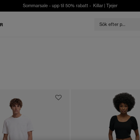
Sommarsale - upp til 50% rabatt -
Killar
|
Tjejer
ER