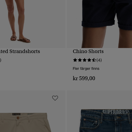
nted Strandshorts
Chino Shorts
SNABBVY
SNABBVY
)
(4)
Fler färger finns
kr 599,00