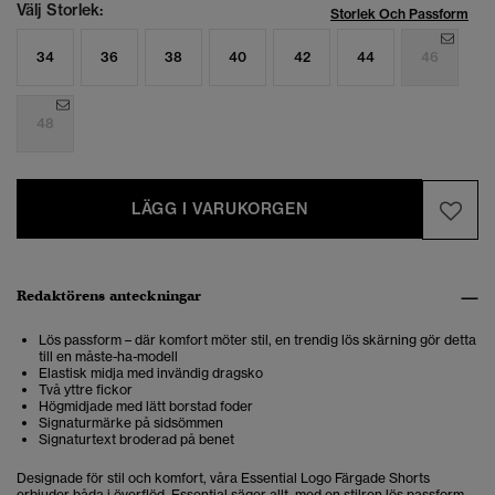
Välj Storlek:
Storlek Och Passform
34
36
38
40
42
44
46
48
LÄGG I VARUKORGEN
Redaktörens anteckningar
Lös passform – där komfort möter stil, en trendig lös skärning gör detta
till en måste-ha-modell
Elastisk midja med invändig dragsko
Två yttre fickor
Högmidjade med lätt borstad foder
Signaturmärke på sidsömmen
Signaturtext broderad på benet
Designade för stil och komfort, våra Essential Logo Färgade Shorts
erbjuder båda i överflöd. Essential säger allt, med en stilren lös passform,