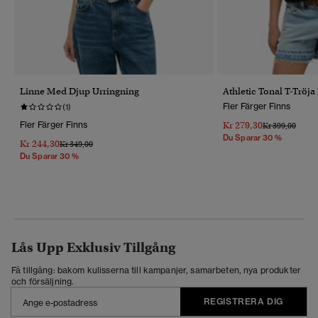
Linne Med Djup Urringning
Athletic Tonal T-Tröj
Fler Färger Finns
(1)
Fler Färger Finns
Kr 279,30
Pris Reducerat 
Till
Kr 399,00
Du Sparar 30 %
Kr 244,30
Pris Reducerat Från
Till
Kr 349,00
Du Sparar 30 %
Lås Upp Exklusiv Tillgång
Få tillgång: bakom kulisserna till kampanjer, samarbeten, nya produkter
och försäljning.
REGISTRERA DIG