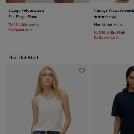
S Logo Velourshorts
Vintage Wash Sweatsh
Fler Färger Finns
(4)
Kr 314,30
Fler Färger Finns
Pris Reducerat Från
Till
Kr 449,00
Du Sparar 30 %
Kr 349,30
Pris Reducerat 
Till
Kr 499,00
Du Sparar 30 %
Bär Det Med...