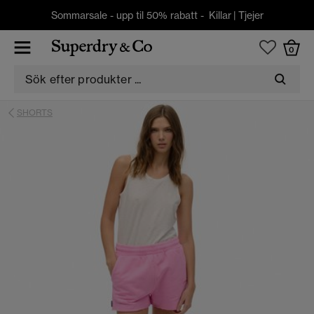
Sommarsale - upp til 50% rabatt -
Killar
|
Tjejer
0
SHORTS