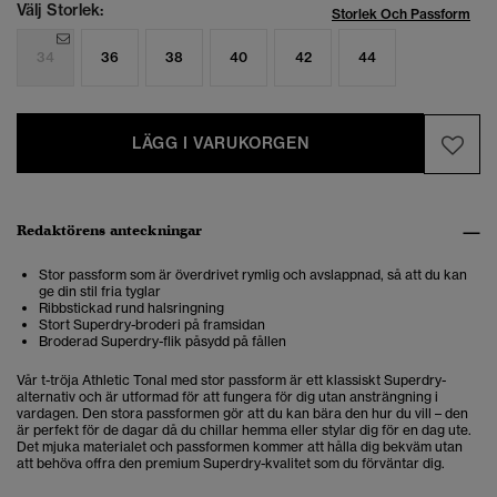
Välj Storlek:
Storlek Och Passform
34
36
38
40
42
44
LÄGG I VARUKORGEN
Redaktörens anteckningar
Stor passform som är överdrivet rymlig och avslappnad, så att du kan
ge din stil fria tyglar
Ribbstickad rund halsringning
Stort Superdry-broderi på framsidan
Broderad Superdry-flik påsydd på fållen
Vår t-tröja Athletic Tonal med stor passform är ett klassiskt Superdry-
alternativ och är utformad för att fungera för dig utan ansträngning i
vardagen. Den stora passformen gör att du kan bära den hur du vill – den
är perfekt för de dagar då du chillar hemma eller stylar dig för en dag ute.
Det mjuka materialet och passformen kommer att hålla dig bekväm utan
att behöva offra den premium Superdry-kvalitet som du förväntar dig.