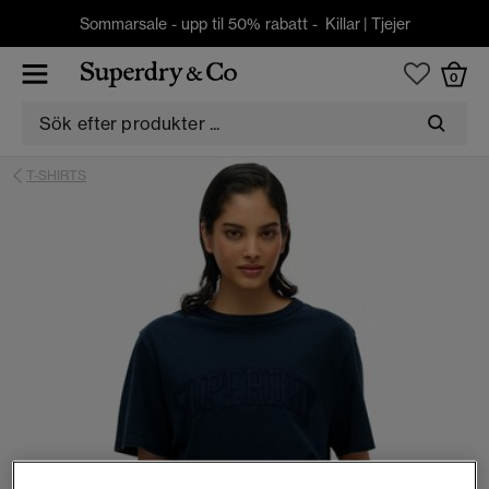
Sommarsale - upp til 50% rabatt -
Killar
|
Tjejer
0
T-SHIRTS