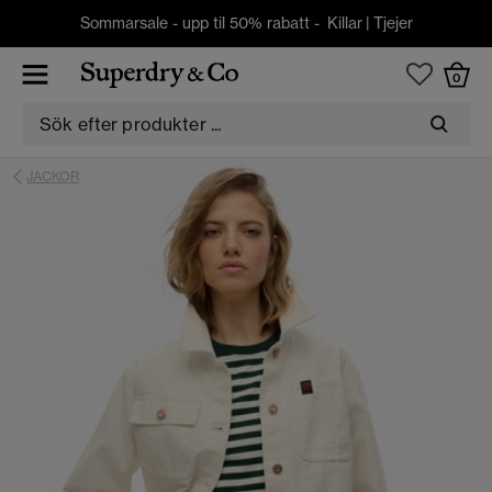
Sommarsale - upp til 50% rabatt -
Killar
|
Tjejer
0
JACKOR