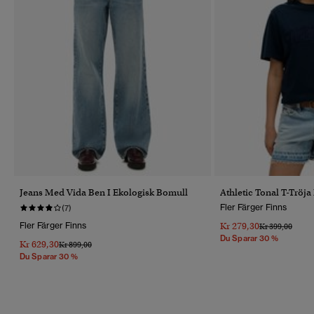
Jeans Med Vida Ben I Ekologisk Bomull
Athletic Tonal T-Tröj
Fler Färger Finns
(7)
Fler Färger Finns
Kr 279,30
Pris Reducerat 
Till
Kr 399,00
Du Sparar 30 %
Kr 629,30
Pris Reducerat Från
Till
Kr 899,00
Du Sparar 30 %