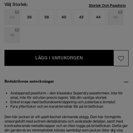
Välj Storlek:
Storlek Och Passform
34
36
38
40
42
44
46
48
LÄGG I VARUKORGEN
Redaktörens anteckningar
Avslappnad passform – den klassiska Superdry-passformen. Inte för
smal, inte för vid utan precis lagom. Välj din vanliga storlek
Enkel krage med buttondownknäppning och justerbara ärmslut
Fyra ytterfickor och en karakteristisk flik på bröstfickan
Den här jackan är ett uppfräschat värmande plagg. Den har formgivits
omsorgsfullt med extrem detaljkänsla och avskalade detaljer, samt med
kontrasterande metallknappar och en liten logga på bröstfickan. Detta ger
din garderob en minimalistisk känsla samtidigt som jackan låter dig visa