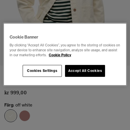
Cookie Banner
By clicking “Accept All Cookies”, you agree to the storing of cookies on
1
2
3
4
5
6
your device to enhance site navigation, analyze site usage, and assist
in our marketing efforts.
Cookie Policy
Cookies Settings
Accept All Cookies
Arbetsjacka
(3)
kr 999,00
Färg:
off white
vald