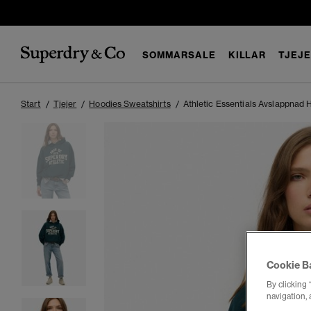
SOMMARSALE
KILLAR
TJEJ
Start
Tjejer
Hoodies Sweatshirts
Athletic Essentials Avslappnad 
Cookie B
By clicking 
navigation, 