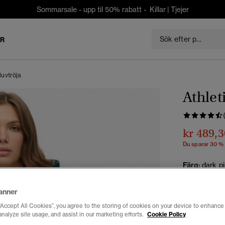
Sommarsale - upp til 50% rabatt -
Killar
|
Tjejer
ER
Huvtröja
Athlet
kr 489,3
Du sparar 30 %
Färg:
dark p
anner
“Accept All Cookies”, you agree to the storing of cookies on your device to enhance 
Välj Storlek:
analyze site usage, and assist in our marketing efforts.
Cookie Policy