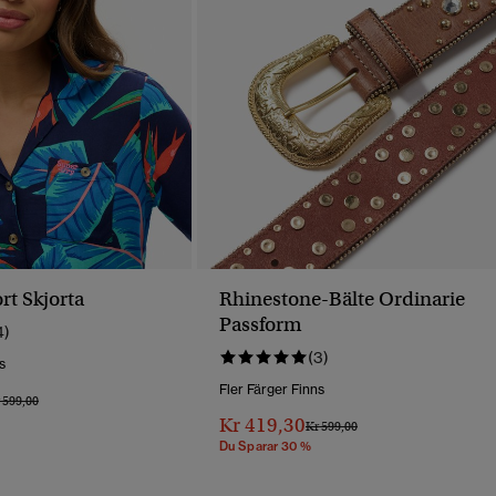
rt Skjorta
Rhinestone-Bälte Ordinarie
Passform
4)
(3)
s
Fler Färger Finns
is Reducerat Från
Till
 599,00
Kr 419,30
Pris Reducerat Från
Till
Kr 599,00
Du Sparar 30 %