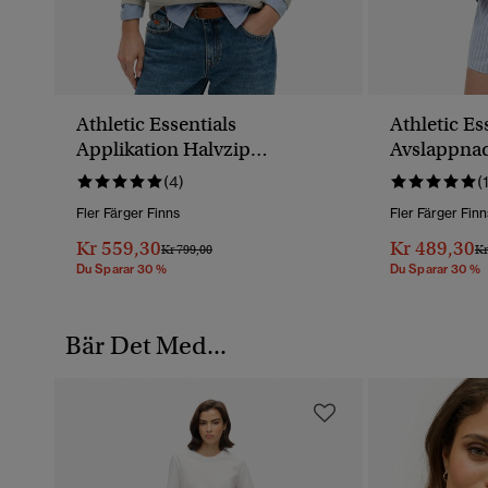
Athletic Essentials
Athletic Es
Applikation Halvzip
Avslappna
Sweatshirt
Sweatshirt
(4)
(
Fler Färger Finns
Fler Färger Finn
Kr 559,30
Kr 489,30
Pris Reducerat Från
Till
Pr
Kr 799,00
Kr
Du Sparar 30 %
Du Sparar 30 %
Bär Det Med...