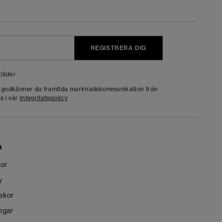
REGISTRERA DIG
läder
g godkänner du framtida marknadskommunikation från
s i vår
Integritetspolicy
n
kor
y
kakor
ngar