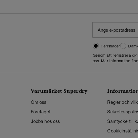
Herrkläder
Damk
Genom att registrera di
oss. Mer information finn
Varumärket Superdry
Informatio
Om oss
Regler och vill
Företaget
Sekretesspolic
Jobba hos oss
Samtycke till 
Cookieinställni