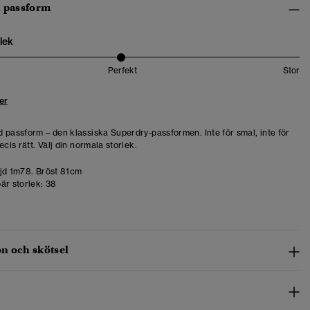
h passform
lek
Perfekt
Stor
er
 passform – den klassiska Superdry-passformen. Inte för smal, inte för
ecis rätt. Välj din normala storlek.
d 1m78. Bröst 81cm
är storlek:
38
n och skötsel