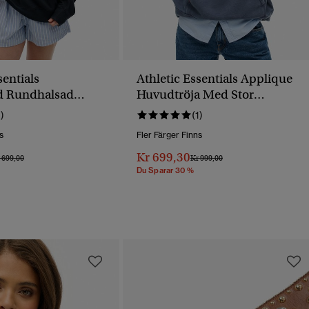
sentials
Athletic Essentials Applique
d Rundhalsad
Huvudtröja Med Stor
Passform
1)
(1)
s
Fler Färger Finns
Kr 699,30
is Reducerat Från
Till
Pris Reducerat Från
Till
 699,00
Kr 999,00
Du Sparar 30 %