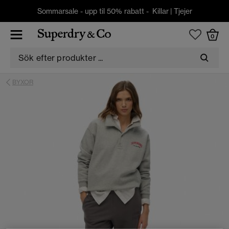
Sommarsale - upp til 50% rabatt -
Killar
|
Tjejer
0
BYXOR