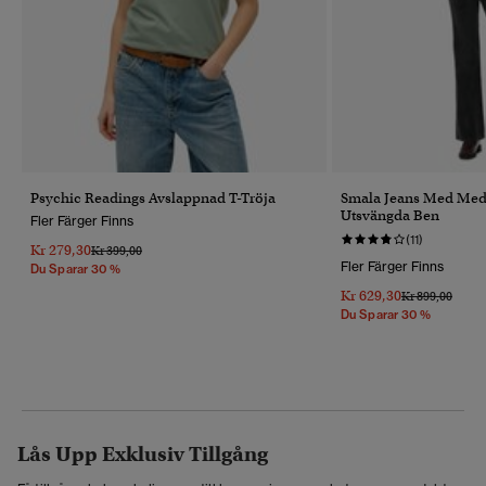
Psychic Readings Avslappnad T-Tröja
Smala Jeans Med Med
Utsvängda Ben
Fler Färger Finns
(11)
Kr 279,30
Pris Reducerat Från
Till
Kr 399,00
Fler Färger Finns
Du Sparar 30 %
Kr 629,30
Pris Reducerat 
Till
Kr 899,00
Du Sparar 30 %
Lås Upp Exklusiv Tillgång