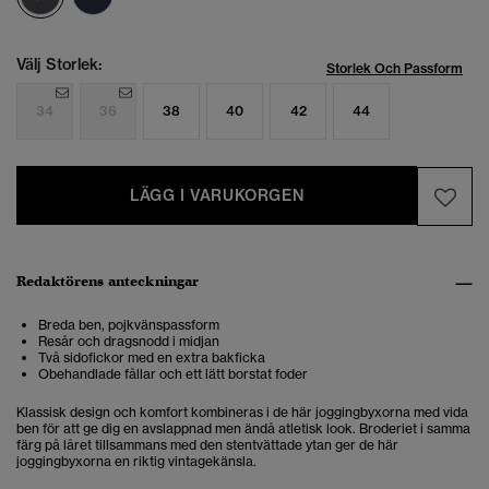
Välj Storlek:
Storlek Och Passform
34
36
38
40
42
44
LÄGG I VARUKORGEN
Redaktörens anteckningar
Breda ben, pojkvänspassform
Resår och dragsnodd i midjan
Två sidofickor med en extra bakficka
Obehandlade fållar och ett lätt borstat foder
Klassisk design och komfort kombineras i de här joggingbyxorna med vida
ben för att ge dig en avslappnad men ändå atletisk look. Broderiet i samma
färg på låret tillsammans med den stentvättade ytan ger de här
joggingbyxorna en riktig vintagekänsla.