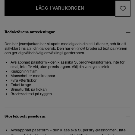
LÄGG I VARUKORGEN
Redaktörens anteckningar
Den här jeansjackan har skapats med dig och din stil i åtanke, och är ett
självklart inslag i din garderob. Den har en grovt broderad text på ryggen
och ger dig välbehövlig omväxling i garderoben.
Avslappnad passform – den klassiska Superdry-passformen. Inte för
smal, inte för vid, utan precis lagom. Välj din vanliga storlek
Knäppning fram
Manschetter med knappar
Fyra ytterfickor
Enkel krage
Signaturflik på fickan
Broderad text på ryggen
Storlek och passform
Avslappnad passform – den klassiska Superdry-passformen. Inte