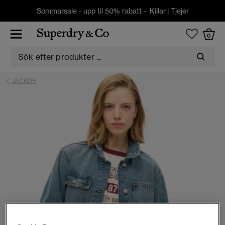
Sommarsale - upp til 50% rabatt -
Killar
|
Tjejer
0
JACKOR