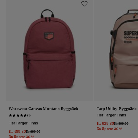
Workwear Canvas Montana Ryggsäck
Tarp Utility-Ryggsäck
Fler Färger Finns
(1)
Fler Färger Finns
Kr 629,30
Pris Reducerat 
Till
Kr 899,00
Du Sparar 30 %
Kr 489,30
Pris Reducerat Från
Till
Kr 699,00
Du Sparar 30 %