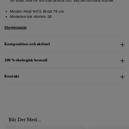
för smal, inte för vid utan precis rätt. Välj din normala storlek.
Modell:
Höjd 1m72. Bröst 79 cm
Modellen bär storlek:
38
Storleksguide
Komposition och skötsel
100 % ekologisk bomull
Kontakt
Bär Det Med...