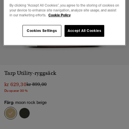
By clicking “Accept All Cookies”, you agree to the storing of cookies on
your device to enhance site navigation, analyze site usage, and assist
in our marketing efforts.
Cookie Policy
Cookies Settings
Accept All Cookies
1
2
3
4
5
6
7
Tarp Utility-ryggsäck
Pris reducerat från
till
kr 629,30
kr 899,00
Du sparar 30 %
Färg:
moon rock beige
vald