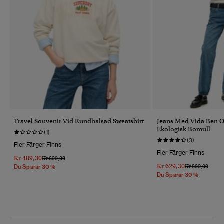
Travel Souvenir Vid Rundhalsad Sweatshirt
Jeans Med Vida Ben 
Ekologisk Bomull
(1)
(3)
Fler Färger Finns
Fler Färger Finns
Kr 489,30
Pris Reducerat Från
Till
Kr 699,00
Kr 629,30
Pris Reducerat 
Till
Kr 899,00
Du Sparar 30 %
Du Sparar 30 %