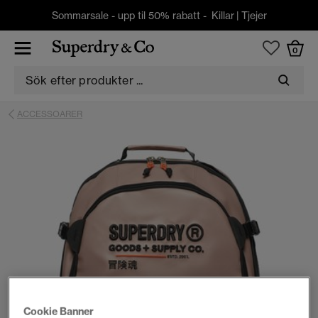
Sommarsale - upp til 50% rabatt -
Killar
|
Tjejer
0
ACCESSOARER
Cookie Banner