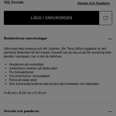
Välj Storlek:
Storlek Och Passform
LÄGG I VARUKORGEN
Redaktörens anteckningar
Utformad med omsorg och stil i åtanke. Vår Tarp Utility-ryggsäck är det
perfekta tillskottet till din livsstil. Oavsett om du ska ut på för vandring eller
pendla i vardagen, har vi det du behöver.
Grepprem på ovansidan
Justerbara remmar på båda sidor
Tre ficksektioner
Tre innerfickor i huvuddelen
Ficka på båda sidor
Stor kontrasterande broderad text på framsidan och baksidan
H 45 cm x B 29 cm x D 19 cm
Storlek och passform