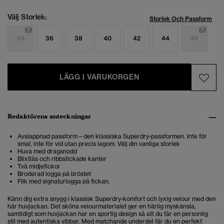
Välj Storlek:
Storlek Och Passform
34
36
38
40
42
44
46
LÄGG I VARUKORGEN
Redaktörens anteckningar
Avslappnad passform – den klassiska Superdry-passformen. Inte för
smal, inte för vid utan precis lagom. Välj din vanliga storlek
Huva med dragsnodd
Blixtlås och ribbstickade kanter
Två midjefickor
Broderad logga på bröstet
Flik med signaturlogga på fickan.
Känn dig extra snygg i klassisk Superdry-komfort och lyxig velour med den
här huvjackan. Det sköna velourmaterialet ger en härlig myskänsla,
samtidigt som huvjackan har en sportig design så att du får en personlig
stil med autentiska vibbar. Med matchande underdel får du en perfekt