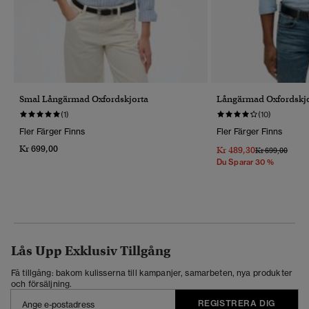
Smal Långärmad Oxfordskjorta
Långärmad Oxfordskjo
(1)
(10)
Fler Färger Finns
Fler Färger Finns
Kr 699,00
Kr 489,30
Pris Reducerat 
Till
Kr 699,00
Du Sparar 30 %
Lås Upp Exklusiv Tillgång
Få tillgång: bakom kulisserna till kampanjer, samarbeten, nya produkter
och försäljning.
REGISTRERA DIG