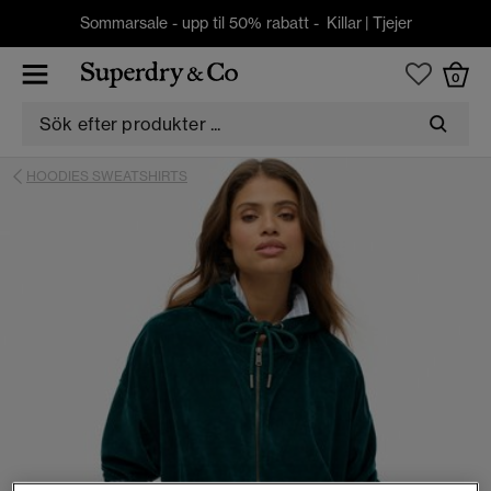
Sommarsale - upp til 50% rabatt -
Killar
|
Tjejer
0
HOODIES SWEATSHIRTS