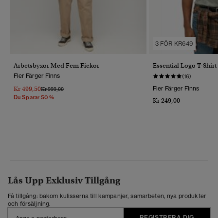
3 FÖR KR649
Arbetsbyxor Med Fem Fickor
Essential Logo T-Shirt
Fler Färger Finns
(16)
Kr 499,50
Fler Färger Finns
Pris Reducerat Från
Till
Kr 999,00
Du Sparar 50 %
Kr 249,00
Lås Upp Exklusiv Tillgång
Få tillgång: bakom kulisserna till kampanjer, samarbeten, nya produkter
och försäljning.
REGISTRERA DIG