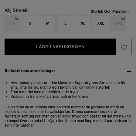
Välj Storlek:
Storlek Och Passform
XS
S
M
L
XL
XXL
XXXL
LÄGG I VARUKORGEN
Redaktörens anteckningar
Avslappnad passform – den klassiska Superdry-passformen. Inte för
smal, inte för vid, utan precis lagom. Välj din vanliga storlek
Tunt material med ett heltäckande tryck
Knäppning fram, korta ärmar och enkel krage
Oavsett om du är hemma eller bortrest kommer du garanterat att få en
tropisk känsla i den här hawaiiskjortan. Denna sommarklassiker är
färgstark som sig bör, men den är alltid snygg och passar till det mesta – till
exempel över en enkel t-tröja, eller till och med ihop med ett par badshorts
som inte matchar.