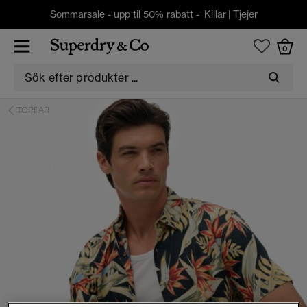
Sommarsale - upp til 50% rabatt -
Killar
|
Tjejer
0
TOPPAR