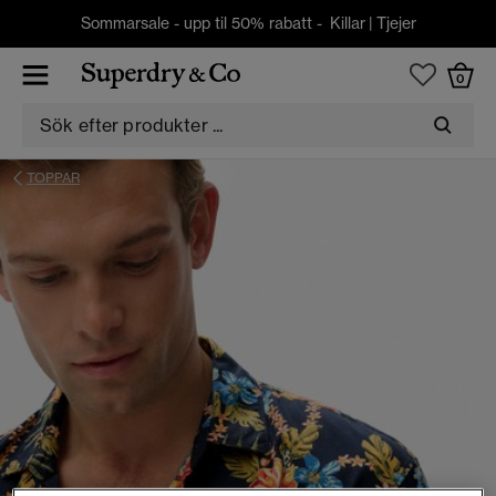
Sommarsale - upp til 50% rabatt -
Killar
|
Tjejer
0
TOPPAR