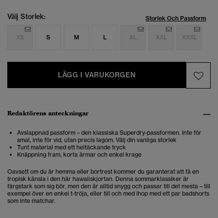
Välj Storlek:
Storlek Och Passform
XS
S
M
L
XL
XXL
XXXL
LÄGG I VARUKORGEN
Redaktörens anteckningar
Avslappnad passform – den klassiska Superdry-passformen. Inte för
smal, inte för vid, utan precis lagom. Välj din vanliga storlek
Tunt material med ett heltäckande tryck
Knäppning fram, korta ärmar och enkel krage
Oavsett om du är hemma eller bortrest kommer du garanterat att få en
tropisk känsla i den här hawaiiskjortan. Denna sommarklassiker är
färgstark som sig bör, men den är alltid snygg och passar till det mesta – till
exempel över en enkel t-tröja, eller till och med ihop med ett par badshorts
som inte matchar.