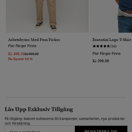
Arbetsbyxor Med Fem Fickor
Essential Logo T-Shirt
Fler Färger Finns
(36)
Kr 499,50
Fler Färger Finns
Pris Reducerat Från
Till
Kr 999,00
Du Sparar 50 %
Kr 299,00
Lås Upp Exklusiv Tillgång
Få tillgång: bakom kulisserna till kampanjer, samarbeten, nya produkter
och försäljning.
REGISTRERA DIG