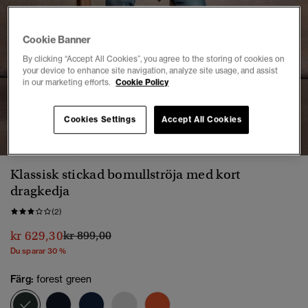
Cookie Banner
By clicking “Accept All Cookies”, you agree to the storing of cookies on
your device to enhance site navigation, analyze site usage, and assist
in our marketing efforts.
Cookie Policy
1
2
3
4
5
6
7
Cookies Settings
Accept All Cookies
Klassisk stickad bomullströja med kort
dragkedja
(2)
Pris reducerat från
till
kr 629,30
kr 899,00
Du sparar 30 %
Färg:
forest green
vald