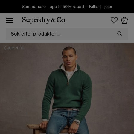
Sommarsale - upp til 50% rabatt -
Killar
|
Tjejer
0
JUMPERS