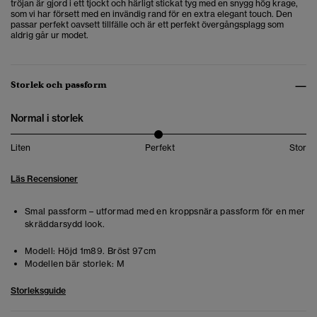
tröjan är gjord i ett tjockt och härligt stickat tyg med en snygg hög krage,
som vi har försett med en invändig rand för en extra elegant touch. Den
passar perfekt oavsett tillfälle och är ett perfekt övergångsplagg som
aldrig går ur modet.
Storlek och passform
Normal i storlek
Liten
Perfekt
Stor
Läs Recensioner
Smal passform – utformad med en kroppsnära passform för en mer
skräddarsydd look.
Modell:
Höjd 1m89. Bröst 97cm
Modellen bär storlek:
M
Storleksguide