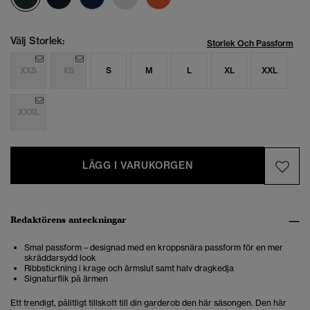
Välj Storlek:
Storlek Och Passform
XXS
XS
S
M
L
XL
XXL
XXXL
LÄGG I VARUKORGEN
Redaktörens anteckningar
Smal passform – designad med en kroppsnära passform för en mer
skräddarsydd look
Ribbstickning i krage och ärmslut samt halv dragkedja
Signaturflik på ärmen
Ett trendigt, pålitligt tillskott till din garderob den här säsongen. Den här