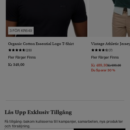
3 FÖR KR649
Organic Cotton Essential Logo T-Shirt
Vintage Athletic Jerse
(28)
(7)
Fler Färger Finns
Fler Färger Finns
Kr 349,00
Kr 489,30
Pris Reducerat 
Till
Kr 699,00
Du Sparar 30 %
Lås Upp Exklusiv Tillgång
Få tillgång: bakom kulisserna till kampanjer, samarbeten, nya produkter
och försäljning.