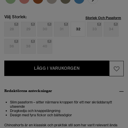
Välj Storlek:
Storlek Och Passform
28
29
30
31
32
33
34
36
38
40
LÄGG I VARUKORGEN
Redaktörens anteckningar
Slim passform – sitter närmare kroppen för ett mer skräddarsytt
utseende
Dragkedja och knappstängning
Design med fyra fickor och bältesöglor
Chinoshorts är en klassisk och praktisk stil som har varit relevant ända