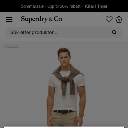
Sommarsale - upp til 50% rabatt -
Killar
|
Tjejer
0
BYXOR