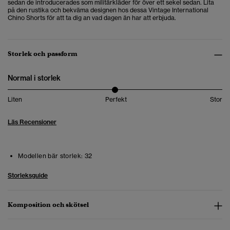
sedan de introducerades som militärkläder för över ett sekel sedan. Lita
på den rustika och bekväma designen hos dessa Vintage International
Chino Shorts för att ta dig an vad dagen än har att erbjuda.
Storlek och passform
Normal i storlek
Liten
Perfekt
Stor
Läs Recensioner
Modellen bär storlek:
32
Storleksguide
Komposition och skötsel