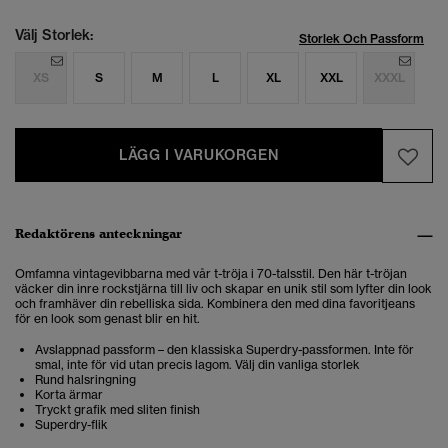
Välj Storlek:
Storlek Och Passform
XS
S
M
L
XL
XXL
XXXL
LÄGG I VARUKORGEN
Redaktörens anteckningar
Omfamna vintagevibbarna med vår t-tröja i 70-talsstil. Den här t-tröjan
väcker din inre rockstjärna till liv och skapar en unik stil som lyfter din look
och framhäver din rebelliska sida. Kombinera den med dina favoritjeans
för en look som genast blir en hit.
Avslappnad passform – den klassiska Superdry-passformen. Inte för
smal, inte för vid utan precis lagom. Välj din vanliga storlek
Rund halsringning
Korta ärmar
Tryckt grafik med sliten finish
Superdry-flik