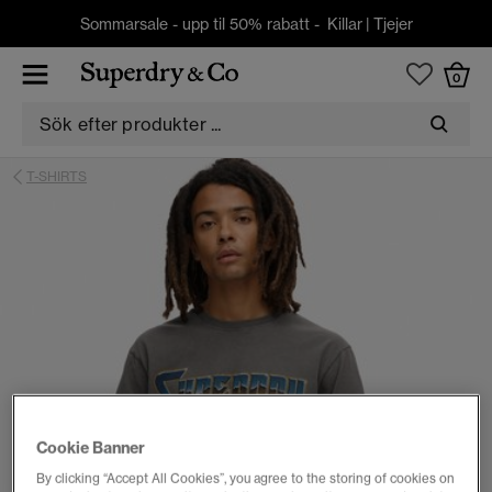
Sommarsale - upp til 50% rabatt -
Killar
|
Tjejer
0
T-SHIRTS
Cookie Banner
By clicking “Accept All Cookies”, you agree to the storing of cookies on