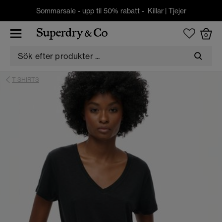
Sommarsale - upp til 50% rabatt -
Killar
|
Tjejer
0
T-SHIRTS