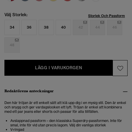
Välj Storlek:
Storlek Och Passform
34
36
38
40
42
44
46
48
LÄGG I VARUKORGEN
Redaktörens anteckningar
Den här tröjan är ett enkelt sätt att klä upp dig i en mysig stil. Den är enkel
och snygg och ger vardagslooken ett lyft. Tröjan är enkel att kombinera
med ett par jeans eller shorts och passar för alla tillfällen.
Avslappnad passform – den klassiska Superdry-passformen. Inte för
smal, inte för vid utan precis lagom. Välj din vanliga storlek
V-ringad