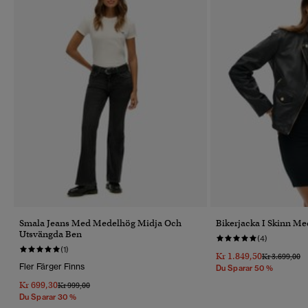
Smala Jeans Med Medelhög Midja Och
Bikerjacka I Skinn Me
Utsvängda Ben
(4)
(1)
Kr 1.849,50
Pris Reducer
Til
Kr 3.699,00
Fler Färger Finns
Du Sparar 50 %
Kr 699,30
Pris Reducerat Från
Till
Kr 999,00
Du Sparar 30 %