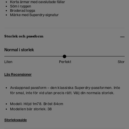
Korta ärmar med oavslutade fållar
Söm i ryggen
Broderad logga
Märke med Superdry-signatur
Storlek och passform
Normal i storlek
Liten
Perfekt
Stor
Läs Recensioner
Avslappnad passform – den klassiska Superdry-passformen. Inte
för smal, inte för vid utan precis rätt. Välj din normala storlek.
Modell:
Höjd 1m78. Bröst 84cm
Modellen bär storlek:
38
Storleksguide